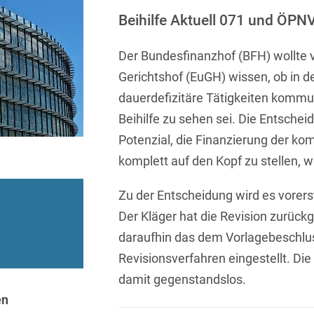
Sprachen
Aktuelle Meldungen
Knowledge Management
Internationale Kooperation
Ber
(Vermögensschaden-)Haftpfl
Automotive
Beihilfe Aktuell 071 und ÖPNV
 & Telekommunikation
Investmentfonds
Chemnitz
Bosnisch
Newsletter
Abfallrecht
Banking & Finance
Datenschutzinformationen für
Kunstsammlung
Kartellrecht
Der Bundesfinanzhof (BFH) wollte
abonnieren
Düsseldorf
Chinesisch
Bewerber
Abfallwirtschaft
Compliance & Internal
Gerichtshof (EuGH) wissen, ob in d
rrecht
Medien & Entertainment
Investigations
Frankfurt
Dänisch
Abwasserrecht
dauerdefizitäre Tätigkeiten kommu
tiftungen
Öffentlicher Sektor und 
Datenschutz &
Hamburg
Beihilfe zu sehen sei. Die Entsch
Deutsch
Abwehr von
Datenrecht
Private Equity / Venture 
Potenzial, die Finanzierung der k
Anlegerklagen
Köln
Englisch
("Massenverfahren")
Energie
verfahren
Restrukturierung & Insol
komplett auf den Kopf zu stellen, 
München
Farsi
Akquisitionsfinanzierung
ense
Steuerrecht
ESG – Nachhaltiges
Zu der Entscheidung wird es vorer
Wirtschaften
Stuttgart
Finnisch
Aktienrecht
struktur
Versicherungsrecht
Der Kläger hat die Revision zurü
Gesellschaftsrecht / M&A
daraufhin das dem Vorlagebeschlu
Französisch
Wettbewerbs- & Werbere
Allgemeine
Revisionsverfahren eingestellt. Die
Geschäftsbedingungen
Health Care & Life
Griechisch
afrecht
Sciences
damit gegenstandslos.
Alternative
Hebräisch
en
Streitbeilegung (ADR)
Immobilien & Bau