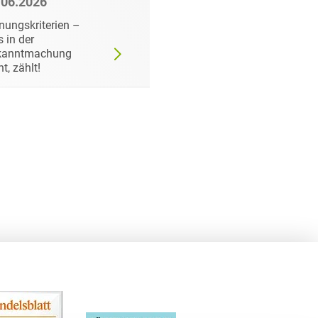
.06.2026
22.06.2026
nungskriterien –
Wann der
 in der
Auftraggeber doch ei
kanntmachung
bestimmtes Produkt
ht, zählt!
fordern darf