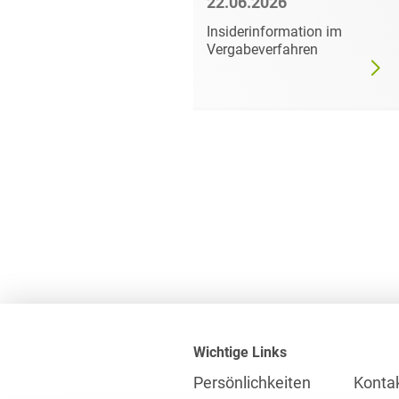
6
22.06.2026
mer darf
Insiderinformation im
dgültig
Vergabeverfahren
Wichtige Links
Persönlichkeiten
Konta