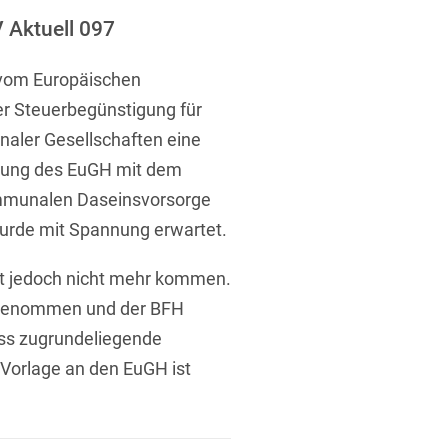
ufsausbildung
ichtversicherung
 Aktuell 097
U
V
W
X
Y
 vom Europäischen
Z
er Steuerbegünstigung für
naler Gesellschaften eine
Vergabe
eidung des EuGH mit dem
Ergebnis anzeigen
Capital
ommunalen Daseinsvorsorge
venzrecht
wurde mit Spannung erwartet.
st jedoch nicht mehr kommen.
ckgenommen und der BFH
ss zugrundeliegende
cht
 Vorlage an den EuGH ist