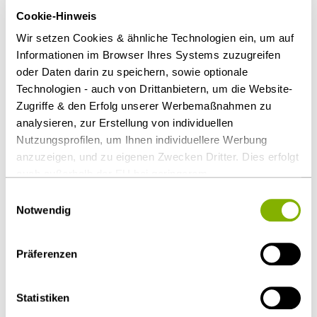
Bestandteile erweitert oder das wirtschaftliche
Cookie-Hinweis
Gleichgewicht des Vertrags zugunsten des
Wir setzen Cookies & ähnliche Technologien ein, um auf
Auftragnehmers geändert wird. Das Gleiche gilt,
Informationen im Browser Ihres Systems zuzugreifen
wenn die Änderung dazu geführt hätte, dass der
oder Daten darin zu speichern, sowie optionale
Auftraggeber im ursprünglichen Vergabeverfahren
Technologien - auch von Drittanbietern, um die Website-
einem anderen Angebot den Zuschlag erteilt hätte
Zugriffe & den Erfolg unserer Werbemaßnahmen zu
oder weitere Bieter zum Vergabeverfahren hätte
analysieren, zur Erstellung von individuellen
zulassen müssen.
Nutzungsprofilen, um Ihnen individuellere Werbung
anzuzeigen, und zu eigenen Zwecken Dritter. Dies erfolgt
Download Volltext
auch außerhalb der EU bei geringerem
Datenschutzniveau (z.B. USA), wobei trotz vertraglicher
Einwilligungsauswahl
Regelungen das Risiko des staatlichen Zugriffs &
Notwendig
Als PDF herunterladen
eingeschränkter Rechtsbehelfsmöglichkeiten nicht
auszuschließen ist. Sie können Ihre Einwilligung jederzeit
Präferenzen
über die
Cookie-Einstellungen
widerrufen oder ändern.
Details unter
Datenschutz
.
Diesen Artikel teilen
Statistiken