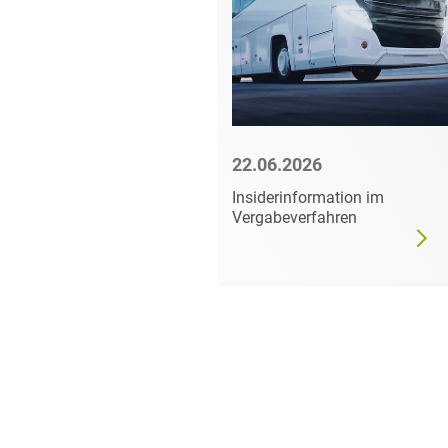
6
22.06.2026
mer darf
Insiderinformation im
dgültig
Vergabeverfahren