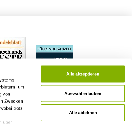
Alle akzeptieren
Systems
nbietern, um
Auswahl erlauben
g von
nen Zwecken
wobei trotz
Alle ablehnen
t über