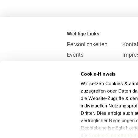
Wichtige Links
Persönlichkeiten
Konta
Events
Impre
Karriere
Partne
Cookie-Hinweis
Internationales
Daten
Wir setzen Cookies & ähnl
Presse
Meldes
zuzugreifen oder Daten dar
die Website-Zugriffe & de
individuellen Nutzungspro
Kontakt
Dritter. Dies erfolgt auch
info@heuking.de
vertraglicher Regelungen d
Rechtsbehelfsmöglichkeiten
die
Cookie-Einstellungen