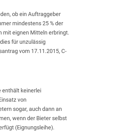
ufsausbildung
ichtversicherung
U
V
W
X
Y
iden, ob ein Auftraggeber
ehmer mindestens 25 % der
Z
 mit eignen Mitteln erbringt.
dies für unzulässig
Vergabe
santrag vom 17.11.2015, C-
Ergebnis anzeigen
Capital
venzrecht
 enthält keinerlei
Einsatz von
cht
etern sogar, auch dann an
en, wenn der Bieter selbst
erfügt (Eignungsleihe).