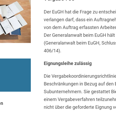
Sprachen
Aktuelle Meldungen
Knowledge Management
Internationale Kooperation
Ber
(Vermögensschaden-)Haftpfl
Automotive
 & Telekommunikation
Investmentfonds
Chemnitz
Der EuGH hat die Frage zu entsche
Bosnisch
Newsletter
Abfallrecht
Banking & Finance
Datenschutzinformationen für
Kunstsammlung
Kartellrecht
verlangen darf, dass ein Auftragn
abonnieren
Düsseldorf
Chinesisch
Bewerber
Abfallwirtschaft
Compliance & Internal
von dem Auftrag erfassten Arbeiten
rrecht
Medien & Entertainment
Investigations
Frankfurt
Dänisch
Der Generalanwalt beim EuGH hält 
Abwasserrecht
tiftungen
Öffentlicher Sektor und 
Datenschutz &
(Generalanwalt beim EuGH, Schlus
Hamburg
Deutsch
Abwehr von
Datenrecht
Private Equity / Venture 
406/14).
Anlegerklagen
Köln
Englisch
("Massenverfahren")
Energie
verfahren
Restrukturierung & Insol
Eignungsleihe zulässig
München
Farsi
Akquisitionsfinanzierung
ense
Steuerrecht
ESG – Nachhaltiges
Wirtschaften
Stuttgart
Die Vergabekoordinierungsrichtlinie
Finnisch
Aktienrecht
struktur
Versicherungsrecht
Beschränkungen in Bezug auf den 
Gesellschaftsrecht / M&A
Französisch
Wettbewerbs- & Werbere
Allgemeine
Subunternehmern. Sie gestattet Bi
Geschäftsbedingungen
Health Care & Life
Griechisch
einem Vergabeverfahren teilzunehm
afrecht
Sciences
en
Alternative
nicht über die geforderte Eignung v
Hebräisch
Streitbeilegung (ADR)
Immobilien & Bau