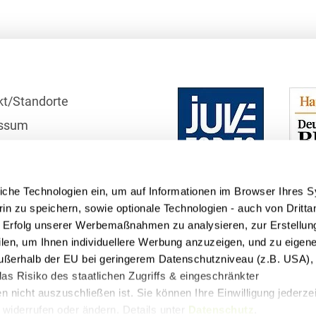
Bildgebende Verfahren
Bodenschutz und
Altlasten
Börsengang/Going Public
kt/Standorte
Buy & Build / Roll-up-
ssum
Strategien
r
Carve-outs
schutzhinweise
iche Technologien ein, um auf Informationen im Browser Ihres 
Clients français
telle
in zu speichern, sowie optionale Technologien - auch von Dritta
Cloud, Edge & Digitale
n Erfolg unserer Werbemaßnahmen zu analysieren, zur Erstellun
Infrastrukturen
filen, um Ihnen individuellere Werbung anzuzeigen, und zu eige
 außerhalb der EU bei geringerem Datenschutzniveau (z.B. USA), 
Compliance
as Risiko des staatlichen Zugriffs & eingeschränkter
 nicht auszuschließen ist. Sie können Ihre Einwilligung jederzei
Compliance bei M&A-
widerrufen oder ändern. Details unter
Datenschutz
.
Transaktionen