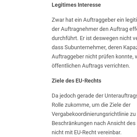
Legitimes Interesse
Isländisch
Anlagenbaustreitigkeiten
Informationssicherheit
Italienisch
Zwar hat ein Auftraggeber ein legi
Antidumping
Informationstechnologie
& Telekommunikation
der Auftragnehmer den Auftrag ef
Japanisch
Anwaltliches
durchführt. Er ist deswegen nicht ve
Haftungsrecht
Investmentfonds
Kroatisch
dass Subunternehmer, deren Kapazi
Arbeitnehmererfindungsrech
IP, Media & Technology
Auftraggeber nicht prüfen konnte, 
Niederländisch
öffentlichen Auftrags verrichten.
Arbeitskampfrecht
Kapitalmarktrecht
Polnisch
Arbeitsrecht
Kartellrecht
Ziele des EU-Rechts
Portugiesisch
Architektenrecht
Marken-, Design- &
Da jedoch gerade der Unterauftrag
Russisch
Urheberrecht
Arzneimittelrecht
Rolle zukomme, um die Ziele der
Schwedisch
Medien & Entertainment
Vergabekoordinierungsrichtlinie zu 
Arzthaftungsrecht
Serbisch
Beschränkungen nach Ansicht des
Nachfolge / Vermögen /
Arztrecht / Zahnarztrecht
Stiftungen
nicht mit EU-Recht vereinbar.
Spanisch