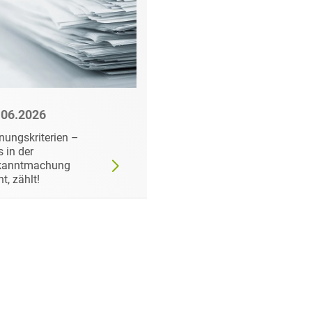
.06.2026
22.06.2026
nungskriterien –
Wann der
 in der
Auftraggeber doch ei
kanntmachung
bestimmtes Produkt
ht, zählt!
fordern darf