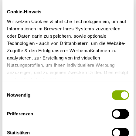
des Auftraggebers ist nach den Umständen des
ursprünglichen Vertrages und des
Cookie-Hinweis
Vergabeverfahrens zu beurteilen.
Wir setzen Cookies & ähnliche Technologien ein, um auf
Informationen im Browser Ihres Systems zuzugreifen
Wettbewerbsgrundsatz
oder Daten darin zu speichern, sowie optionale
Technologien - auch von Drittanbietern, um die Website-
In seiner Entscheidung betont der EuGH,
Zugriffe & den Erfolg unserer Werbemaßnahmen zu
Auftraggeber müssten die Ausschließlichkeitslage
analysieren, zur Erstellung von individuellen
möglichst vermeiden und wettbewerbsfreundliche
Nutzungsprofilen, um Ihnen individuellere Werbung
Verfahren wählen.
anzuzeigen, und zu eigenen Zwecken Dritter. Dies erfolgt
auch außerhalb der EU bei geringerem
Download Volltext
Datenschutzniveau (z.B. USA), wobei trotz vertraglicher
Einwilligungsauswahl
Regelungen das Risiko des staatlichen Zugriffs &
Notwendig
Als PDF herunterladen
eingeschränkter Rechtsbehelfsmöglichkeiten nicht
auszuschließen ist. Sie können Ihre Einwilligung jederzeit
Präferenzen
über die
Cookie-Einstellungen
widerrufen oder ändern.
Details unter
Datenschutz
.
Statistiken