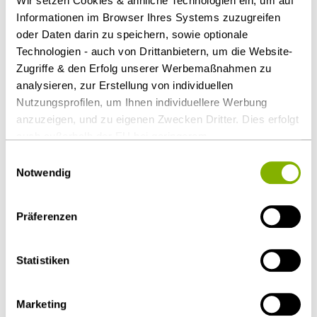
Wir setzen Cookies & ähnliche Technologien ein, um auf
Informationen im Browser Ihres Systems zuzugreifen
Die Kommune kann den ehemaligen Konzessionär
oder Daten darin zu speichern, sowie optionale
also vor die Wahl stellen: „Gib es mir oder schaff es
Technologien - auch von Drittanbietern, um die Website-
weg!“
Zugriffe & den Erfolg unserer Werbemaßnahmen zu
analysieren, zur Erstellung von individuellen
Download Volltext
Nutzungsprofilen, um Ihnen individuellere Werbung
anzuzeigen, und zu eigenen Zwecken Dritter. Dies erfolgt
auch außerhalb der EU bei geringerem
Als PDF herunterladen
Datenschutzniveau (z.B. USA), wobei trotz vertraglicher
Einwilligungsauswahl
Regelungen das Risiko des staatlichen Zugriffs &
Notwendig
eingeschränkter Rechtsbehelfsmöglichkeiten nicht
auszuschließen ist. Sie können Ihre Einwilligung jederzeit
Präferenzen
Diesen Artikel teilen
über die
Cookie-Einstellungen
widerrufen oder ändern.
Details unter
Datenschutz
.
Statistiken
Marketing
Öffentlicher Sektor und Vergabe