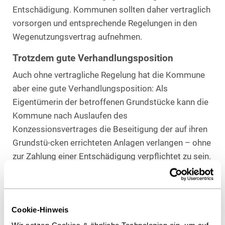
Entschädigung. Kommunen sollten daher vertraglich
vorsorgen und entsprechende Regelungen in den
Wegenutzungsvertrag aufnehmen.
Trotzdem gute Verhandlungsposition
Auch ohne vertragliche Regelung hat die Kommune
aber eine gute Verhandlungsposition: Als
Eigentümerin der betroffenen Grundstücke kann die
Kommune nach Auslaufen des
Konzessionsvertrages die Beseitigung der auf ihren
Grundstü-cken errichteten Anlagen verlangen – ohne
zur Zahlung einer Entschädigung verpflichtet zu sein.
Kein Anspruch auf neue Konzession
Der ehemalige Konzessionär hat zeitgleich keinen
Anspruch gegen die Kommune auf Abschluss eines
Cookie-Hinweis
neuen Wegenutzungsvertrages.