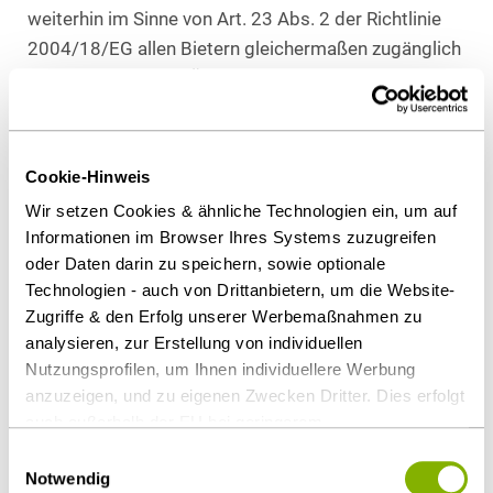
weiterhin im Sinne von Art. 23 Abs. 2 der Richtlinie
2004/18/EG allen Bietern gleichermaßen zugänglich
sein und dürfen die Öffnung der öffentlichen
Beschaffungsmärkte für den Wettbewerb nicht
ungerechtfertigt behindern. Das war in dem
vorliegenden Vergabeverfahren nicht erfüllt. Die
Cookie-Hinweis
Klinik hat durch die, gleichwohl in slowenischem
Wir setzen Cookies & ähnliche Technologien ein, um auf
Recht festgeschriebene, Forderung slowenischen
Informationen im Browser Ihres Systems zuzugreifen
Plasmas für die Auftragsware eine diskriminierende
oder Daten darin zu speichern, sowie optionale
Bedingung gestellt, die einmal die Teilnahme
Technologien - auch von Drittanbietern, um die Website-
möglicher Bieter, die über ähnliche Medikamente
Zugriffe & den Erfolg unserer Werbemaßnahmen zu
analysieren, zur Erstellung von individuellen
verfügen, an der Ausschreibung verhindern kann.
Nutzungsprofilen, um Ihnen individuellere Werbung
Zweitens kann durch die Forderung nach
anzuzeigen, und zu eigenen Zwecken Dritter. Dies erfolgt
slowenischem Blutplasma für die
auch außerhalb der EU bei geringerem
Produktherstellung der Warenfluss zwischen den
Datenschutzniveau (z.B. USA), wobei trotz vertraglicher
Einwilligungsauswahl
EU-Staaten beschränkt werden, da der Markt für
Regelungen das Risiko des staatlichen Zugriffs &
Notwendig