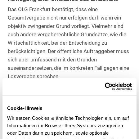
Das OLG Frankfurt bestätigt, dass eine
Gesamtvergabe nicht nur erfolgen darf, wenn ein
objektiv zwingender Grund vorliegt. Vielmehr sind
auch andere vergaberechtliche Grundsätze, wie die
Wirtschaftlichkeit, bei der Entscheidung zu
berücksichtigen. Der öffentliche Auftraggeber muss
sich aber umfassend mit den Gründen
auseinandersetzen, die im konkreten Fall gegen eine
Losvergabe sprechen.
Empfehlung: Sorgfältige Dokumentation
Öffentliche Auftraggeber sollten ihre Überlegungen
und Gründe für die Gesamtvergabe im
Cookie-Hinweis
Vergabevermerk sorgfältig und ausführlich
Wir setzen Cookies & ähnliche Technologien ein, um auf
dokumentieren, um Angriffsrisiken auszuschließen.
Informationen im Browser Ihres Systems zuzugreifen
oder Daten darin zu speichern, sowie optionale
Download Volltext