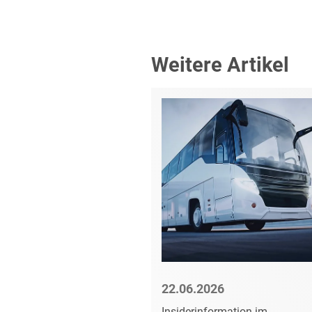
Weitere Artikel
6
22.06.2026
mer darf
Insiderinformation im