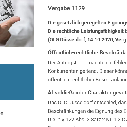
Sprachen
Aktuelle Meldungen
Knowledge Management
Internationale Kooperation
Ber
(Vermögensschaden-)Haftpfl
Automotive
Vergabe 1129
 & Telekommunikation
Investmentfonds
Chemnitz
Bosnisch
Newsletter
Abfallrecht
Banking & Finance
Datenschutzinformationen für
Kunstsammlung
Kartellrecht
Die gesetzlich geregelten Eignung
abonnieren
Düsseldorf
Chinesisch
Bewerber
Abfallwirtschaft
Compliance & Internal
Die rechtliche Leistungsfähigkeit 
rrecht
Medien & Entertainment
Investigations
Frankfurt
Dänisch
Abwasserrecht
(OLG Düsseldorf, 14.10.2020, Verg
tiftungen
Öffentlicher Sektor und 
Datenschutz &
Hamburg
Deutsch
Abwehr von
Datenrecht
Öffentlich-rechtliche Beschrän
Private Equity / Venture 
Anlegerklagen
Köln
Englisch
Der Antragsteller machte die fehle
("Massenverfahren")
Energie
verfahren
Restrukturierung & Insol
München
Konkurrenten geltend. Dieser könn
Farsi
Akquisitionsfinanzierung
ense
Steuerrecht
ESG – Nachhaltiges
öffentlich-rechtlicher Beschränkun
Wirtschaften
Stuttgart
Finnisch
Aktienrecht
struktur
Versicherungsrecht
Abschließender Charakter gesetz
Gesellschaftsrecht / M&A
Französisch
Wettbewerbs- & Werbere
Allgemeine
Das OLG Düsseldorf entschied, dass
Geschäftsbedingungen
Health Care & Life
Griechisch
afrecht
Beschränkungen die Eignung des Bie
Sciences
en
Alternative
Die in § 122 Abs. 2 Satz 2 Nr. 1-3 
Hebräisch
Streitbeilegung (ADR)
Immobilien & Bau