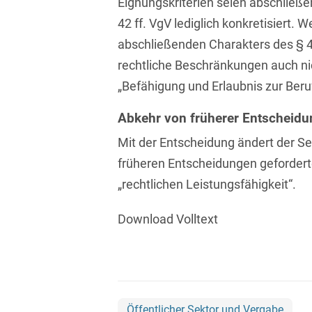
Eignungskriterien seien abschließ
Isländisch
Anlagenbaustreitigkeiten
Informationssicherheit
42 ff. VgV lediglich konkretisiert.
Italienisch
abschließenden Charakters des § 44
Antidumping
Informationstechnologie
& Telekommunikation
rechtliche Beschränkungen auch ni
Japanisch
Anwaltliches
„Befähigung und Erlaubnis zur Beru
Haftungsrecht
Investmentfonds
Kroatisch
Abkehr von früherer Entscheidu
Arbeitnehmererfindungsrech
IP, Media & Technology
Niederländisch
Mit der Entscheidung ändert der Se
Arbeitskampfrecht
Kapitalmarktrecht
Polnisch
früheren Entscheidungen gefordert
Arbeitsrecht
Kartellrecht
„rechtlichen Leistungsfähigkeit“.
Portugiesisch
Architektenrecht
Marken-, Design- &
Russisch
Download Volltext
Urheberrecht
Arzneimittelrecht
Schwedisch
Medien & Entertainment
Arzthaftungsrecht
Serbisch
Nachfolge / Vermögen /
Arztrecht / Zahnarztrecht
Stiftungen
Spanisch
Öffentlicher Sektor und Vergabe