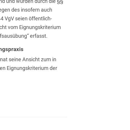
end und würden durch die §§
 Wegen des insofern auch
 VgV seien öffentlich-
cht vom Eignungskriterium
fsausübung“ erfasst.
ngspraxis
t
nat seine Ansicht zum in
en Eignungskriterium der