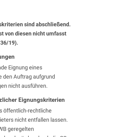
ufsausbildung
ichtversicherung
U
V
W
X
Y
skriterien sind abschließend.
Z
ist von diesen nicht umfasst
 36/19).
Vergabe
kungen
Ergebnis anzeigen
Capital
nde Eignung eines
venzrecht
e den Auftrag aufgrund
gen nicht ausführen.
licher Eignungskriterien
cht
 öffentlich-rechtliche
ters nicht entfallen lassen.
GWB geregelten