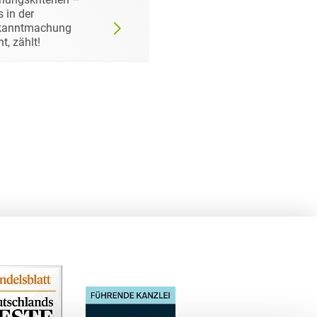
 in der
Auftraggeber doch ei
kanntmachung
bestimmtes Produkt
ht, zählt!
fordern darf