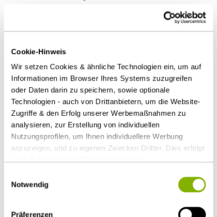
Öffentliche Auftraggeber dürfen einzelne
Zuschlagskriterien nur besonders hoch
gewichten und so einen Wettbewerber
bevorteilen, wenn sie die Leistung mit anderen
Cookie-Hinweis
Kriterien nicht beschaffen können
Wir setzen Cookies & ähnliche Technologien ein, um auf
Informationen im Browser Ihres Systems zuzugreifen
Rügefrist beginnt erst mit Kenntnis der
oder Daten darin zu speichern, sowie optionale
Relevanz des Vergabeverstoßes
Technologien - auch von Drittanbietern, um die Website-
Zugriffe & den Erfolg unserer Werbemaßnahmen zu
Die Frist für Bieter, Fehler in den
analysieren, zur Erstellung von individuellen
Vergabeunterlagen rechtzeitig zu rügen,
Nutzungsprofilen, um Ihnen individuellere Werbung
beginnt erst, wenn sie auch die Relevanz des
anzuzeigen, und zu eigenen Zwecken Dritter. Dies erfolgt
Fehlers für das Vergabeverfahren erkennen
auch außerhalb der EU bei geringerem
Datenschutzniveau (z.B. USA), wobei trotz vertraglicher
Einwilligungsauswahl
Regelungen das Risiko des staatlichen Zugriffs &
Notwendig
eingeschränkter Rechtsbehelfsmöglichkeiten nicht
Download Volltext
auszuschließen ist. Sie können Ihre Einwilligung jederzeit
Präferenzen