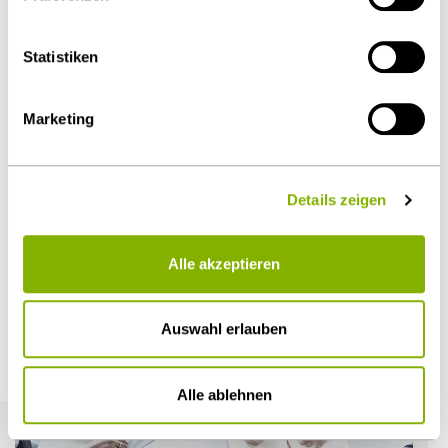
über die
Cookie-Einstellungen
widerrufen oder ändern.
Als PDF herunterladen
Details unter
Datenschutz
.
Statistiken
Marketing
Diesen Artikel teilen
Details zeigen
Alle akzeptieren
Öffentlicher Sektor und Vergabe
Auswahl erlauben
Weitere Artikel
Alle ablehnen