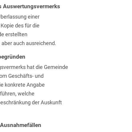
es Auswertungsvermerks
Überlassung einer
Kopie des für die
 erstellten
 aber auch ausreichend.
t
 begründen
svermerks hat die Gemeinde
om Geschäfts- und
die konkrete Angabe
uführen, welche
Beschränkung der Auskunft
n Ausnahmefällen