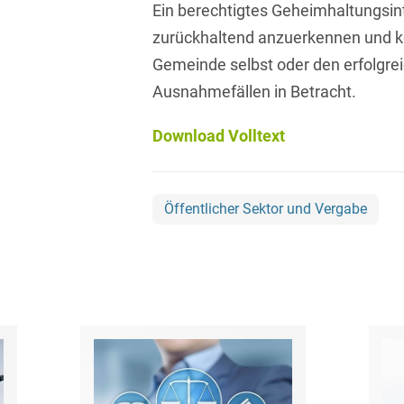
Ein berechtigtes Geheimhaltungsint
Asset Management
Öffentlicher Sektor und
Tschechisch
zurückhaltend anzuerkennen und k
Vergabe
Aufenthaltsrecht
Gemeinde selbst oder den erfolgrei
Türkisch
Patentrecht
Ausnahmefällen in Betracht.
Außenwirtschaftsrecht
Ungarisch
Private Equity / Venture
Automotive
Capital
Download Volltext
Weißrussisch
Aviation
Prozessführung &
Schiedsverfahren
Bankaufsichtsrecht
Öffentlicher Sektor und Vergabe
Restrukturierung &
Bankeninsolvenzrecht
Insolvenzrecht
Banking/Litigation
Space
Batteriespeicher (BESS)
Space / Aerospace &
Defense
Bauplanungsrecht
Steuerrecht
Baurecht