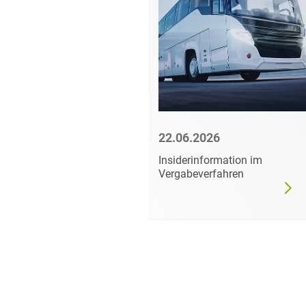
6
22.06.2026
mer darf
Insiderinformation im
dgültig
Vergabeverfahren