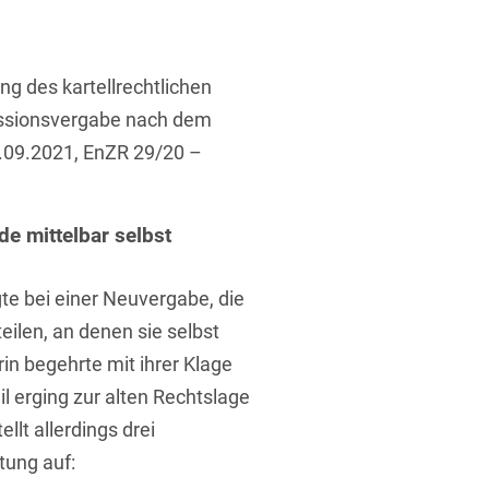
ufsausbildung
ichtversicherung
U
V
W
X
Y
g des kartellrechtlichen
Z
essionsvergabe nach dem
.09.2021, EnZR 29/20 –
Vergabe
Ergebnis anzeigen
Capital
 mittelbar selbst
venzrecht
te bei einer Neuvergabe, die
ilen, an denen sie selbst
rin begehrte mit ihrer Klage
cht
l erging zur alten Rechtslage
llt allerdings drei
tung auf: