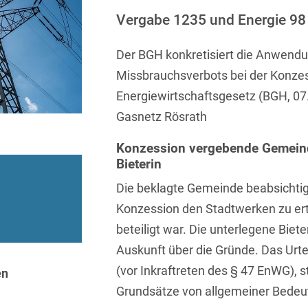
Sprachen
Aktuelle Meldungen
Knowledge Management
Internationale Kooperation
Ber
(Vermögensschaden-)Haftpfl
Automotive
Vergabe 1235 und Energie 98
 & Telekommunikation
Investmentfonds
Chemnitz
Bosnisch
Newsletter
Abfallrecht
Banking & Finance
Datenschutzinformationen für
Kunstsammlung
Kartellrecht
Der BGH konkretisiert die Anwendun
abonnieren
Düsseldorf
Chinesisch
Bewerber
Abfallwirtschaft
Compliance & Internal
Missbrauchsverbots bei der Konz
rrecht
Medien & Entertainment
Investigations
Frankfurt
Dänisch
Abwasserrecht
Energiewirtschaftsgesetz (BGH, 07
tiftungen
Öffentlicher Sektor und 
Datenschutz &
Hamburg
Gasnetz Rösrath
Deutsch
Abwehr von
Datenrecht
Private Equity / Venture 
Anlegerklagen
Köln
Konzession vergebende Gemeinde
Englisch
("Massenverfahren")
Energie
verfahren
Restrukturierung & Insol
Bieterin
München
Farsi
Akquisitionsfinanzierung
ense
Steuerrecht
ESG – Nachhaltiges
Die beklagte Gemeinde beabsichtig
Wirtschaften
Stuttgart
Finnisch
Konzession den Stadtwerken zu erte
Aktienrecht
struktur
Versicherungsrecht
Gesellschaftsrecht / M&A
beteiligt war. Die unterlegene Biete
Französisch
Wettbewerbs- & Werbere
Allgemeine
Auskunft über die Gründe. Das Urtei
Geschäftsbedingungen
Health Care & Life
Griechisch
afrecht
(vor Inkraftreten des § 47 EnWG), ste
Sciences
en
Alternative
Grundsätze von allgemeiner Bedeu
Hebräisch
Streitbeilegung (ADR)
Immobilien & Bau