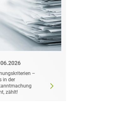
.06.2026
22.06.2026
nungskriterien –
Wann der
 in der
Auftraggeber doch ei
kanntmachung
bestimmtes Produkt
ht, zählt!
fordern darf