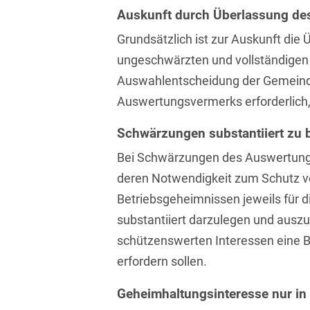
Isländisch
Auskunft durch Überlassung d
Anlagenbaustreitigkeiten
Informationssicherheit
Grundsätzlich ist zur Auskunft die 
Italienisch
Antidumping
Informationstechnologie
ungeschwärzten und vollständigen 
& Telekommunikation
Japanisch
Anwaltliches
Auswahlentscheidung der Gemeinde
Haftungsrecht
Investmentfonds
Kroatisch
Auswertungsvermerks erforderlich,
Arbeitnehmererfindungsrech
IP, Media & Technology
Niederländisch
Schwärzungen substantiiert zu
Arbeitskampfrecht
Kapitalmarktrecht
Bei Schwärzungen des Auswertung
Polnisch
Arbeitsrecht
deren Notwendigkeit zum Schutz v
Kartellrecht
Portugiesisch
Betriebsgeheimnissen jeweils für 
Architektenrecht
Marken-, Design- &
Russisch
substantiiert darzulegen und ausz
Urheberrecht
Arzneimittelrecht
schützenswerten Interessen eine 
Schwedisch
Medien & Entertainment
erfordern sollen.
Arzthaftungsrecht
Serbisch
Nachfolge / Vermögen /
Geheimhaltungsinteresse nur i
Arztrecht / Zahnarztrecht
Stiftungen
Spanisch