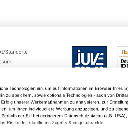
Bildgebende Verfahren
Bodenschutz und
Altlasten
Börsengang/Going Public
Buy & Build / Roll-up-
kt/Standorte
Strategien
ssum
Carve-outs
r
Clients français
schutzhinweise
iche Technologien ein, um auf Informationen im Browser Ihres 
telle
Cloud, Edge & Digitale
in zu speichern, sowie optionale Technologien - auch von Dritta
Infrastrukturen
n Erfolg unserer Werbemaßnahmen zu analysieren, zur Erstellun
Compliance
filen, um Ihnen individuellere Werbung anzuzeigen, und zu eige
 außerhalb der EU bei geringerem Datenschutzniveau (z.B. USA), 
Compliance bei M&A-
as Risiko des staatlichen Zugriffs & eingeschränkter
Transaktionen