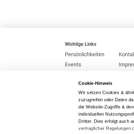
Wichtige Links
Persönlichkeiten
Konta
Events
Impre
Karriere
Partne
Cookie-Hinweis
Internationales
Daten
Wir setzen Cookies & ähnl
Presse
Meldes
zuzugreifen oder Daten dar
die Website-Zugriffe & de
individuellen Nutzungspro
Kontakt
Dritter. Dies erfolgt auch
info@heuking.de
vertraglicher Regelungen d