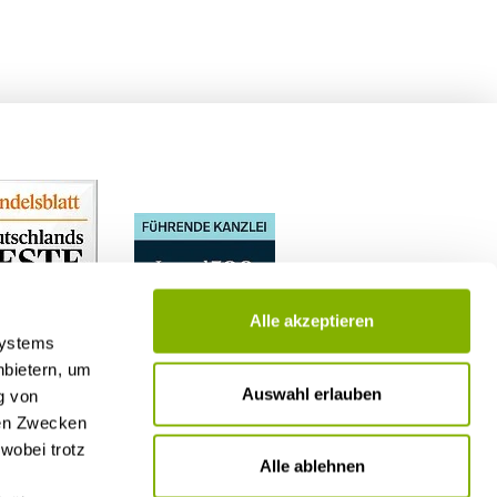
Alle akzeptieren
Systems
nbietern, um
Auswahl erlauben
g von
nen Zwecken
wobei trotz
Alle ablehnen