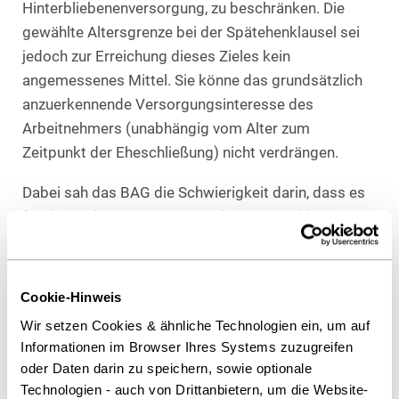
Hinterbliebenenversorgung, zu beschränken. Die
gewählte Altersgrenze bei der Spätehenklausel sei
jedoch zur Erreichung dieses Zieles kein
angemessenes Mittel. Sie könne das grundsätzlich
anzuerkennende Versorgungsinteresse des
Arbeitnehmers (unabhängig vom Alter zum
Zeitpunkt der Eheschließung) nicht verdrängen.
Dabei sah das BAG die Schwierigkeit darin, dass es
für das in der Versorgungsordnung gewählte
Höchstalter des Beschäftigten zum Zeitpunkt der
Heirat (63 Jahre) im Kontext der
Versorgungsordnung keinen objektiv
Cookie-Hinweis
nachvollziehbaren Anknüpfungspunkt gab. So lag
Wir setzen Cookies & ähnliche Technologien ein, um auf
insbesondere das Regelrentenalter nach der
Informationen im Browser Ihres Systems zuzugreifen
betrieblichen Versorgungsordnung bei 65 Jahren. Es
oder Daten darin zu speichern, sowie optionale
fehlte daher an einem plausiblen Grund, warum es
Technologien - auch von Drittanbietern, um die Website-