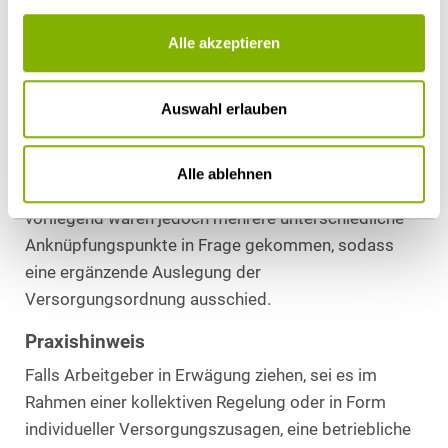
Das BAG sah jedoch keine Möglichkeit, die
Alle akzeptieren
unwirksame Klausel in der Betriebsvereinbarung und
die dadurch entstehende Regelungslücke durch eine
Auswahl erlauben
wirksame Klausel zu ersetzen. Dies ist nach der
Rechtsprechung des BAG nur möglich, wenn für die
Betriebsparteien letztlich nur eine einzige
Alle ablehnen
Möglichkeit der Lückenschließung besteht;
vorliegend wären jedoch mehrere unterschiedliche
Anknüpfungspunkte in Frage gekommen, sodass
eine ergänzende Auslegung der
Versorgungsordnung ausschied.
Praxishinweis
Falls Arbeitgeber in Erwägung ziehen, sei es im
Rahmen einer kollektiven Regelung oder in Form
individueller Versorgungszusagen, eine betriebliche