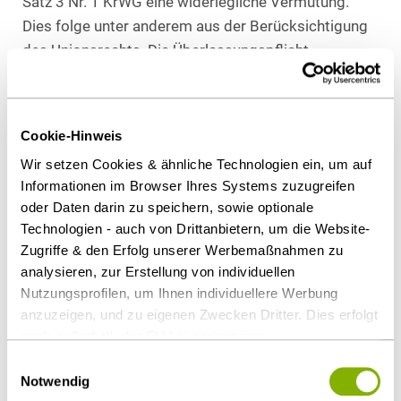
Satz 3 Nr. 1 KrWG eine widerlegliche Vermutung.
Dies folge unter anderem aus der Berücksichtigung
des Unionsrechts. Die Überlassungspflicht
zugunsten des Entsorgungsträgers beeinträchtige
die europäische Warenverkehrsfreiheit. Dies sei nur
zulässig, sofern der Erforderlichkeitsgrundsatz
Cookie-Hinweis
beachtet werde.
Wir setzen Cookies & ähnliche Technologien ein, um auf
Einzelfallprüfung erforderlich
Informationen im Browser Ihres Systems zuzugreifen
oder Daten darin zu speichern, sowie optionale
Nach § 17 Abs. 3 Satz 3 Nr. 1 KrWG beeinträchtigt
Technologien - auch von Drittanbietern, um die Website-
der gewerbliche Sammler insbesondere dann die
Zugriffe & den Erfolg unserer Werbemaßnahmen zu
Planungssicherheit und Organisationsverantwortung
analysieren, zur Erstellung von individuellen
des Entsorgungsträgers, wenn er Abfälle erfasst, für
Nutzungsprofilen, um Ihnen individuellere Werbung
die der Entsorgungsträger ein hochwertiges
anzuzeigen, und zu eigenen Zwecken Dritter. Dies erfolgt
Erfassungssystem bereithält. Ob dies tatsächlich
auch außerhalb der EU bei geringerem
Datenschutzniveau (z.B. USA), wobei trotz vertraglicher
der Fall ist, muss die Stadt im Einzelnen auch anhand
Einwilligungsauswahl
Regelungen das Risiko des staatlichen Zugriffs &
Notwendig
der Sammelmenge prüfen, die der gewerbliche
eingeschränkter Rechtsbehelfsmöglichkeiten nicht