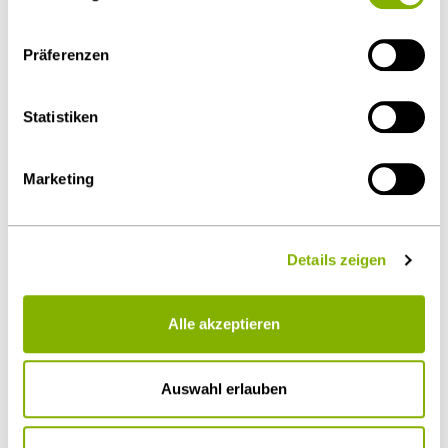
eingeschränkter Rechtsbehelfsmöglichkeiten nicht
auszuschließen ist. Sie können Ihre Einwilligung jederzeit
Präferenzen
über die
Cookie-Einstellungen
widerrufen oder ändern.
Details unter
Datenschutz
.
Statistiken
Als PDF herunterladen
Marketing
Diesen Artikel teilen
Details zeigen
Alle akzeptieren
Auswahl erlauben
Öffentlicher Sektor und Vergabe