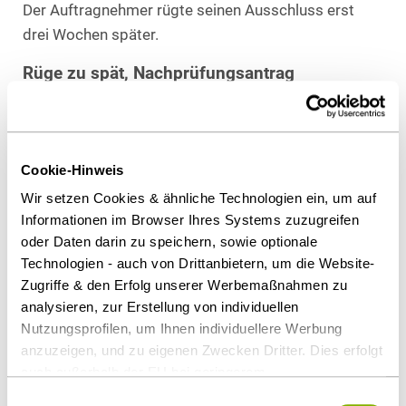
Der Auftragnehmer rügte seinen Ausschluss erst
drei Wochen später.
Rüge zu spät, Nachprüfungsantrag
unzulässig
Zu spät! Das OLG München wies seinen
Nachprüfungsantrag zurück. Der Bieter hätte seinen
Cookie-Hinweis
Ausschluss innerhalb von 10 Kalendertagen rügen
müssen. Nun ist er präkludiert und sein
Wir setzen Cookies & ähnliche Technologien ein, um auf
Informationen im Browser Ihres Systems zuzugreifen
Nachprüfungsantrag daher schon unzulässig.
oder Daten darin zu speichern, sowie optionale
Kein Hinweis auf Rügefrist
Technologien - auch von Drittanbietern, um die Website-
Zugriffe & den Erfolg unserer Werbemaßnahmen zu
Öffentliche Auftraggeber müssen Bieter nicht auf
analysieren, zur Erstellung von individuellen
Rügefristen hinweisen. Sie müssen Bieter nur über
Nutzungsprofilen, um Ihnen individuellere Werbung
die Rechtsbehelfsfrist nach § 160 Abs. 3 Satz 1 Nr. 4
anzuzeigen, und zu eigenen Zwecken Dritter. Dies erfolgt
GWB belehren. Danach müssen Bieter innerhalb von
auch außerhalb der EU bei geringerem
15 Kalendertagen nach der Mitteilung des
Datenschutzniveau (z.B. USA), wobei trotz vertraglicher
Einwilligungsauswahl