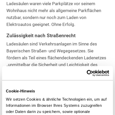
Ladesäulen waren viele Parkplätze vor seinem
Wohnhaus nicht mehr als allgemeine Parkflächen
nutzbar, sondern nur noch zum Laden von
Elektroautos geeignet. Ohne Erfolg.
Zulässigkeit nach Straßenrecht
Ladesäulen sind Verkehrsanlagen im Sinne des
Bayerischen Straßen- und Wegegesetzes. Sie
fördern als Teil eines flächendeckenden Ladenetzes
„unmittelbar die Sicherheit und Leichtigkeit des
Verkehrs“. Damit sind sie Straßenbestandteile, so
dass die Zulässigkeit der Ladesäulen allein nach
dem Straßenrecht zu beurteilen ist. Anders als
Cookie-Hinweis
Tankstellen sind Ladesäulen von der Größe eines
Wir setzen Cookies & ähnliche Technologien ein, um auf
herkömmlichen Parkscheinautomaten nicht nach
Informationen im Browser Ihres Systems zuzugreifen
dem Baurecht zu genehmigen.
oder Daten darin zu speichern, sowie optionale