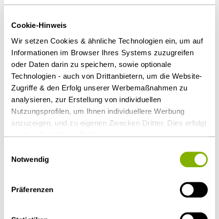
Dritten reichte zum Nachweis seiner Eignung nicht
aus. Denn der Bieter war als kommunale
Cookie-Hinweis
Eigengesellschaft selbst an das Vergaberecht
gebunden. Er hätte diese Leistung seinerseits
Wir setzen Cookies & ähnliche Technologien ein, um auf
Informationen im Browser Ihres Systems zuzugreifen
ausschreiben müssen.
oder Daten darin zu speichern, sowie optionale
Unbillige Behinderung
Technologien - auch von Drittanbietern, um die Website-
Zugriffe & den Erfolg unserer Werbemaßnahmen zu
Der Auftraggeber hat den nicht berücksichtigten
analysieren, zur Erstellung von individuellen
Nutzungsprofilen, um Ihnen individuellere Werbung
Bieter gem. § 19 Abs. 2 Nr. 1 GWB unbillig um eine
anzuzeigen, und zu eigenen Zwecken Dritter. Dies erfolgt
Konzession behindert.
auch außerhalb der EU bei geringerem
Datenschutzniveau (z.B. USA), wobei trotz vertraglicher
Download Volltext
Einwilligungsauswahl
Regelungen das Risiko des staatlichen Zugriffs &
Notwendig
eingeschränkter Rechtsbehelfsmöglichkeiten nicht
Als PDF herunterladen
auszuschließen ist. Sie können Ihre Einwilligung jederzeit
Präferenzen
über die
Cookie-Einstellungen
widerrufen oder ändern.
Details unter
Datenschutz
.