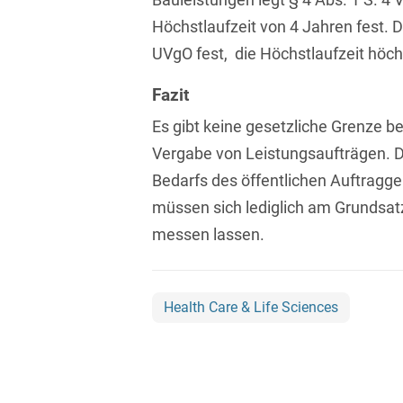
Höchstlaufzeit von 4 Jahren fest. 
Compliance und
UVgO fest, die Höchstlaufzeit höch
Arbeitsrecht
Computerimplementierte
Fazit
Erfindungen
Es gibt keine gesetzliche Grenze be
Corporate Finance
Vergabe von Leistungsaufträgen. D
Bedarfs des öffentlichen Auftragg
Corporate Social
Responsibility
müssen sich lediglich am Grundsat
messen lassen.
Criminal Compliance
Cyber Security
Health Care & Life Sciences
Cyber Versicherung
Cyber- und
Betriebsresilienz