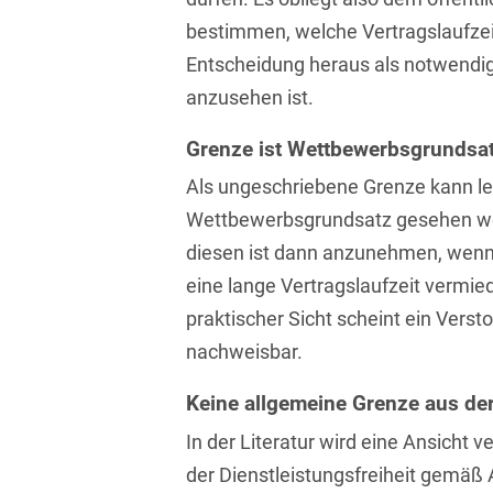
Asset Management
Öffentlicher Sektor und
bestimmen, welche Vertragslaufze
Tschechisch
Vergabe
Entscheidung heraus als notwendig
Aufenthaltsrecht
Türkisch
Patentrecht
anzusehen ist.
Außenwirtschaftsrecht
Ungarisch
Private Equity / Venture
Grenze ist Wettbewerbsgrundsa
Automotive
Capital
Weißrussisch
Als ungeschriebene Grenze kann led
Aviation
Prozessführung &
Wettbewerbsgrundsatz gesehen we
Schiedsverfahren
Bankaufsichtsrecht
diesen ist dann anzunehmen, wenn 
Restrukturierung &
eine lange Vertragslaufzeit vermie
Bankeninsolvenzrecht
Insolvenzrecht
praktischer Sicht scheint ein Vers
Banking/Litigation
Space
nachweisbar.
Batteriespeicher (BESS)
Space / Aerospace &
Keine allgemeine Grenze aus der
Defense
Bauplanungsrecht
In der Literatur wird eine Ansicht 
Steuerrecht
der Dienstleistungsfreiheit gemäß 
Baurecht