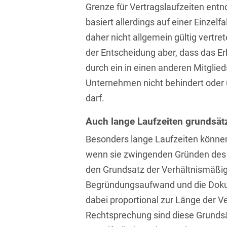
Grenze für Vertragslaufzeiten ent
Transport, Verkehr &
Baurechtliche
Infrastruktur
basiert allerdings auf einer Einzelf
Schiedsverfahren
daher nicht allgemein gültig vert
Versicherungsrecht
Beamtenrecht /
der Entscheidung aber, dass das Er
Disziplinarrecht
Vertriebsrecht
durch ein in einen anderen Mitglie
Beihilferecht
Unternehmen nicht behindert ode
Wettbewerbs- &
Werberecht
darf.
Bergrecht
Wirtschafts- und
Auch lange Laufzeiten grundsät
Berufshaftungsrecht
Steuerstrafrecht
Besonders lange Laufzeiten können
Betriebliche
wenn sie zwingenden Gründen des
Altersversorgung
den Grundsatz der Verhältnismäßig
Betriebsratsvergütung
Begründungsaufwand und die Doku
Betriebsübergang
dabei proportional zur Länge der Ve
Rechtsprechung sind diese Grunds
Betriebsverfassungsrecht