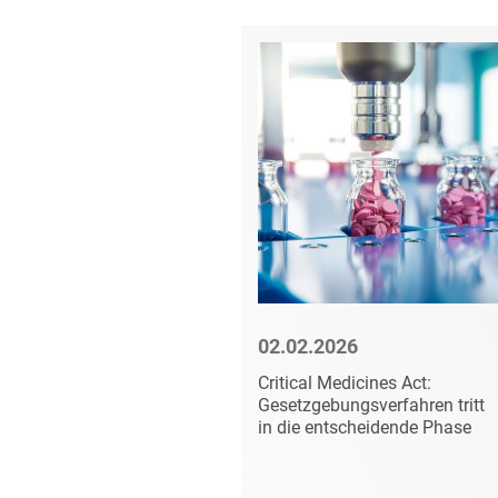
6
02.02.2026
 und
Critical Medicines Act:
von
Gesetzgebungsverfahren tritt
in die entscheidende Phase
 (CDx) –
en von EU
 und