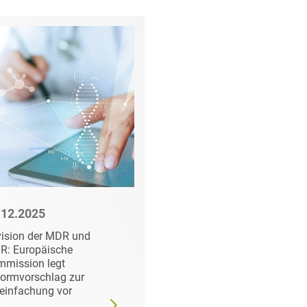
rung
.12.2025
03.12.2025
ision der MDR und
Start der
R: Europäische
Übergangsfrist:
mission legt
EUDAMED-Nutzung
ormvorschlag zur
wird verpflichtend
einfachung vor