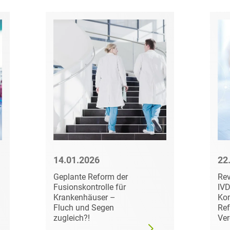
D&O und E&O
D&O-, E&O-,
Vertrauensschadenversiche
Datenökonomie &
Datenstrategien
Datenrecht Audits,
Schulungen &
Governance
Datenschutz-Compliance
& Governance
14.01.2026
22
Datenschutz-
Geplante Reform der
Rev
Folgenabschätzungen
Fusionskontrolle für
IVD
(DSFA) &
Krankenhäuser –
Kom
Risikobewertung
Fluch und Segen
Ref
zugleich?!
Ver
Datenschutz-