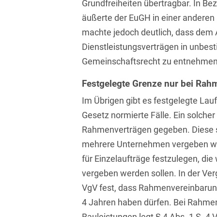
Grundfreiheiten übertragbar. In Be
Bildgebende Verfahren
äußerte der EuGH in einer anderen
machte jedoch deutlich, dass dem 
Bodenschutz und
Altlasten
Dienstleistungsverträgen in unbes
Gemeinschaftsrecht zu entnehmen
Börsengang/Going Public
Festgelegte Grenze nur bei Rah
Buy & Build / Roll-up-
Strategien
Im Übrigen gibt es festgelegte Lau
Carve-outs
Gesetz normierte Fälle. Ein solcher 
Rahmenverträgen gegeben. Diese si
Clients français
mehrere Unternehmen vergeben w
Cloud, Edge & Digitale
für Einzelaufträge festzulegen, di
Infrastrukturen
vergeben werden sollen. In der Ver
Compliance
VgV fest, dass Rahmenvereinbarun
4 Jahren haben dürfen. Bei Rahme
Compliance bei M&A-
Transaktionen
Bauleistungen legt § 4 Abs. 1 S. 4 