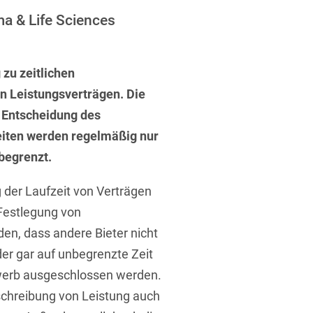
ufsausbildung
ichtversicherung
ma & Life Sciences
U
V
W
X
Y
Z
 zu zeitlichen
n Leistungsverträgen. Die
Vergabe
 Entscheidung des
Ergebnis anzeigen
Capital
eiten werden regelmäßig nur
begrenzt.
venzrecht
 der Laufzeit von Verträgen
 Festlegung von
den, dass andere Bieter nicht
cht
er gar auf unbegrenzte Zeit
werb ausgeschlossen werden.
schreibung von Leistung auch