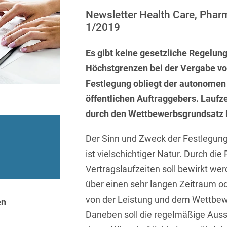
Sprachen
Aktuelle Meldungen
Knowledge Management
Internationale Kooperation
Ber
(Vermögensschaden-)Haftpfl
Automotive
Newsletter Health Care, Phar
 & Telekommunikation
Investmentfonds
Chemnitz
Bosnisch
Newsletter
1/2019
Abfallrecht
Banking & Finance
Datenschutzinformationen für
Kunstsammlung
Kartellrecht
abonnieren
Düsseldorf
Chinesisch
Bewerber
Abfallwirtschaft
Compliance & Internal
Es gibt keine gesetzliche Regelung
rrecht
Medien & Entertainment
Investigations
Frankfurt
Dänisch
Höchstgrenzen bei der Vergabe vo
Abwasserrecht
tiftungen
Öffentlicher Sektor und 
Datenschutz &
Festlegung obliegt der autonomen
Hamburg
Deutsch
Abwehr von
Datenrecht
Private Equity / Venture 
öffentlichen Auftraggebers. Laufz
Anlegerklagen
Köln
Englisch
("Massenverfahren")
durch den Wettbewerbsgrundsatz 
Energie
verfahren
Restrukturierung & Insol
München
Farsi
Akquisitionsfinanzierung
ense
Steuerrecht
ESG – Nachhaltiges
Der Sinn und Zweck der Festlegung
Wirtschaften
Stuttgart
Finnisch
ist vielschichtiger Natur. Durch die
Aktienrecht
struktur
Versicherungsrecht
Gesellschaftsrecht / M&A
Vertragslaufzeiten soll bewirkt wer
Französisch
Wettbewerbs- & Werbere
Allgemeine
über einen sehr langen Zeitraum od
Geschäftsbedingungen
Health Care & Life
Griechisch
afrecht
von der Leistung und dem Wettbe
Sciences
en
Alternative
Daneben soll die regelmäßige Aus
Hebräisch
Streitbeilegung (ADR)
Immobilien & Bau