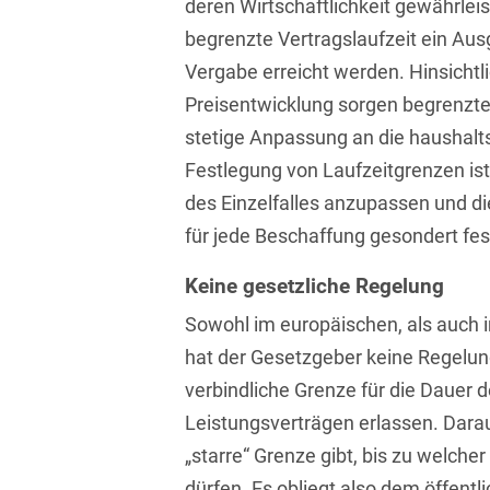
deren Wirtschaftlichkeit gewährlei
Isländisch
Anlagenbaustreitigkeiten
Informationssicherheit
begrenzte Vertragslaufzeit ein Aus
Italienisch
Vergabe erreicht werden. Hinsicht
Antidumping
Informationstechnologie
& Telekommunikation
Preisentwicklung sorgen begrenzte 
Japanisch
Anwaltliches
stetige Anpassung an die haushalt
Haftungsrecht
Investmentfonds
Kroatisch
Festlegung von Laufzeitgrenzen i
Arbeitnehmererfindungsrech
IP, Media & Technology
des Einzelfalles anzupassen und d
Niederländisch
Arbeitskampfrecht
für jede Beschaffung gesondert fe
Kapitalmarktrecht
Polnisch
Arbeitsrecht
Keine gesetzliche Regelung
Kartellrecht
Portugiesisch
Sowohl im europäischen, als auch 
Architektenrecht
Marken-, Design- &
Russisch
Urheberrecht
hat der Gesetzgeber keine Regelun
Arzneimittelrecht
Schwedisch
verbindliche Grenze für die Dauer d
Medien & Entertainment
Arzthaftungsrecht
Leistungsverträgen erlassen. Darau
Serbisch
Nachfolge / Vermögen /
„starre“ Grenze gibt, bis zu welch
Arztrecht / Zahnarztrecht
Stiftungen
Spanisch
dürfen. Es obliegt also dem öffent