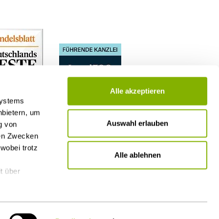
Alle akzeptieren
Systems
nbietern, um
Auswahl erlauben
g von
nen Zwecken
wobei trotz
Alle ablehnen
t über