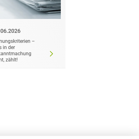
.06.2026
22.06.2026
nungskriterien –
Wann der
 in der
Auftraggeber doch ei
kanntmachung
bestimmtes Produkt
ht, zählt!
fordern darf