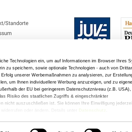
Bildgebende Verfahren
Bodenschutz und
kt/Standorte
Altlasten
ssum
Börsengang/Going Public
r
Buy & Build / Roll-up-
schutzhinweise
Strategien
iche Technologien ein, um auf Informationen im Browser Ihres 
telle
in zu speichern, sowie optionale Technologien - auch von Dritta
Carve-outs
n Erfolg unserer Werbemaßnahmen zu analysieren, zur Erstellun
Clients français
filen, um Ihnen individuellere Werbung anzuzeigen, und zu eige
 außerhalb der EU bei geringerem Datenschutzniveau (z.B. USA), 
Cloud, Edge & Digitale
as Risiko des staatlichen Zugriffs & eingeschränkter
Infrastrukturen
 nicht auszuschließen ist. Sie können Ihre Einwilligung jederzei
widerrufen oder ändern. Details unter
Datenschutz
.
Compliance
t
Podcasts
Compliance bei M&A-
Transaktionen