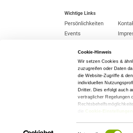
Wichtige Links
Persönlichkeiten
Konta
Events
Impre
Karriere
Partne
Cookie-Hinweis
Internationales
Daten
Wir setzen Cookies & ähnl
Presse
Meldes
zuzugreifen oder Daten dar
die Website-Zugriffe & de
individuellen Nutzungspro
Kontakt
Dritter. Dies erfolgt auch
info@heuking.de
vertraglicher Regelungen d
Rechtsbehelfsmöglichkeiten
die
Cookie-Einstellungen
LinkedIn
Youtube
Wecha
Einwilligungsauswahl