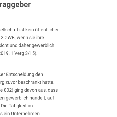
ufsausbildung
traggeber
ichtversicherung
U
V
W
X
Y
Z
chaft ist kein öffentlicher
 2 GWB, wenn sie ihre
Vergabe
icht und daher gewerblich
Ergebnis anzeigen
Capital
19, 1 Verg 3/15).
venzrecht
ser Entscheidung den
g zuvor beschränkt hatte.
 802) ging davon aus, dass
cht
en gewerblich handelt, auf
Die Tätigkeit im
ss ein Unternehmen