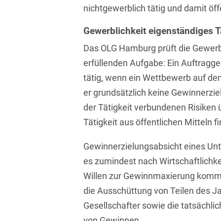
nichtgewerblich tätig und damit öff
Isländisch
Anlagenbaustreitigkeiten
Informationssicherheit
Italienisch
Gewerblichkeit eigenständiges 
Antidumping
Informationstechnologie
& Telekommunikation
Das OLG Hamburg prüft die Gewerbl
Japanisch
Anwaltliches
erfüllenden Aufgabe: Ein Auftragge
Haftungsrecht
Investmentfonds
Kroatisch
tätig, wenn ein Wettbewerb auf dem
Arbeitnehmererfindungsrech
IP, Media & Technology
Niederländisch
er grundsätzlich keine Gewinnerziel
Arbeitskampfrecht
der Tätigkeit verbundenen Risiken
Kapitalmarktrecht
Polnisch
Tätigkeit aus öffentlichen Mitteln fi
Arbeitsrecht
Kartellrecht
Portugiesisch
Gewinnerzielungsabsicht eines Unt
Architektenrecht
Marken-, Design- &
Russisch
Urheberrecht
es zumindest nach Wirtschaftlichkei
Arzneimittelrecht
Schwedisch
Willen zur Gewinnmaxierung kommt 
Medien & Entertainment
Arzthaftungsrecht
die Ausschüttung von Teilen des J
Serbisch
Nachfolge / Vermögen /
Gesellschafter sowie die tatsächlic
Arztrecht / Zahnarztrecht
Stiftungen
Spanisch
von Gewinnen.