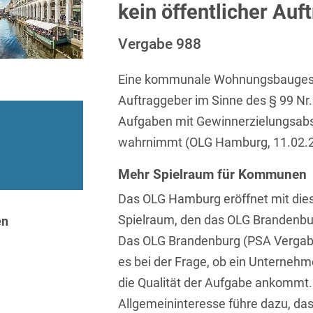
Sprachen
Aktuelle Meldungen
Knowledge Management
Internationale Kooperation
Ber
kein öffentlicher Auf
(Vermögensschaden-)Haftpfl
Automotive
 & Telekommunikation
Investmentfonds
Chemnitz
Bosnisch
Newsletter
Abfallrecht
Banking & Finance
Vergabe 988
Datenschutzinformationen für
Kunstsammlung
Kartellrecht
abonnieren
Düsseldorf
Chinesisch
Bewerber
Abfallwirtschaft
Compliance & Internal
rrecht
Medien & Entertainment
Eine kommunale Wohnungsbaugesells
Investigations
Frankfurt
Dänisch
Abwasserrecht
Auftraggeber im Sinne des § 99 Nr.
tiftungen
Öffentlicher Sektor und 
Datenschutz &
Hamburg
Aufgaben mit Gewinnerzielungsabs
Deutsch
Abwehr von
Datenrecht
Private Equity / Venture 
Anlegerklagen
wahrnimmt (OLG Hamburg, 11.02.20
Köln
Englisch
("Massenverfahren")
Energie
verfahren
Restrukturierung & Insol
Mehr Spielraum für Kommunen
München
Farsi
Akquisitionsfinanzierung
ense
Steuerrecht
ESG – Nachhaltiges
Das OLG Hamburg eröffnet mit die
Wirtschaften
Stuttgart
Finnisch
Aktienrecht
struktur
Versicherungsrecht
Spielraum, den das OLG Brandenbur
en
Gesellschaftsrecht / M&A
Französisch
Das OLG Brandenburg (PSA Vergabe
Wettbewerbs- & Werbere
Allgemeine
Geschäftsbedingungen
Health Care & Life
es bei der Frage, ob ein Unternehm
Griechisch
afrecht
Sciences
die Qualität der Aufgabe ankommt. 
Alternative
Hebräisch
Streitbeilegung (ADR)
Allgemeininteresse führe dazu, da
Immobilien & Bau