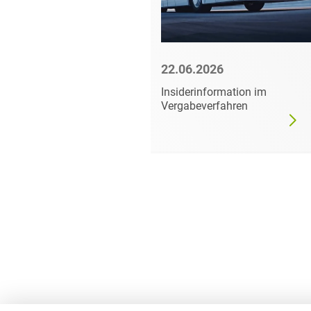
6
22.06.2026
mer darf
Insiderinformation im
dgültig
Vergabeverfahren