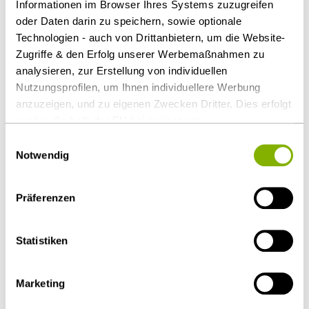
wirtschaftliche Risiko ausschließlich und unbegrenzt.
Informationen im Browser Ihres Systems zuzugreifen
Eine anderweitige Risikoverteilung war im
oder Daten darin zu speichern, sowie optionale
Technologien - auch von Drittanbietern, um die Website-
Konzessionsvertrag nicht vorgesehen.
Zugriffe & den Erfolg unserer Werbemaßnahmen zu
Download Volltext
analysieren, zur Erstellung von individuellen
Nutzungsprofilen, um Ihnen individuellere Werbung
anzuzeigen, und zu eigenen Zwecken Dritter. Dies erfolgt
Als PDF herunterladen
auch außerhalb der EU bei geringerem
Datenschutzniveau (z.B. USA), wobei trotz vertraglicher
Einwilligungsauswahl
Regelungen das Risiko des staatlichen Zugriffs &
Notwendig
eingeschränkter Rechtsbehelfsmöglichkeiten nicht
auszuschließen ist. Sie können Ihre Einwilligung jederzeit
Diesen Artikel teilen
Präferenzen
über die
Cookie-Einstellungen
widerrufen oder ändern.
Details unter
Datenschutz
.
Statistiken
Öffentlicher Sektor und Vergabe
Marketing