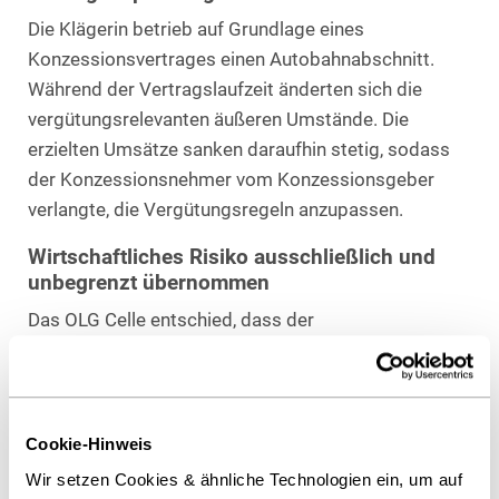
Die Klägerin betrieb auf Grundlage eines
Konzessionsvertrages einen Autobahnabschnitt.
Während der Vertragslaufzeit änderten sich die
vergütungsrelevanten äußeren Umstände. Die
erzielten Umsätze sanken daraufhin stetig, sodass
der Konzessionsnehmer vom Konzessionsgeber
verlangte, die Vergütungsregeln anzupassen.
Wirtschaftliches Risiko ausschließlich und
unbegrenzt übernommen
Das OLG Celle entschied, dass der
Konzessionsgeber die Vergütungsregelungen nicht
anpassen muss. Den Vertrags-parteien war bewusst,
dass äußere Umstände – das Verkehrsaufkommen
– die Vergütung maßgeblich mitbestimmen. Der
Cookie-Hinweis
Konzessionsnehmer übernahm dieses
Wir setzen Cookies & ähnliche Technologien ein, um auf