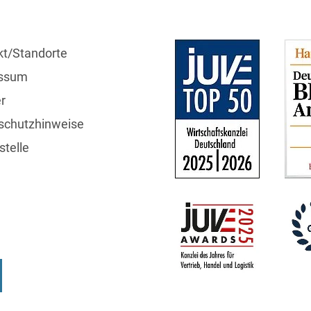
Bildgebende Verfahren
Bodenschutz und
kt/Standorte
Altlasten
ssum
Börsengang/Going Public
r
Buy & Build / Roll-up-
schutzhinweise
Strategien
telle
Carve-outs
Clients français
Cloud, Edge & Digitale
Infrastrukturen
Compliance
t
Podcasts
Compliance bei M&A-
Transaktionen