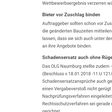
Wettbewerbsergebnis verzerren w
Isländisch
Anlagenbaustreitigkeiten
Informationssicherheit
Bieter vor Zuschlag binden
Italienisch
Antidumping
Informationstechnologie
& Telekommunikation
Auftraggeber sollten schon vor Zus
Japanisch
Anwaltliches
die geänderten Bauzeiten mitteilen
Haftungsrecht
Investmentfonds
Kroatisch
lassen, dass sie sich auch unter 
Arbeitnehmererfindungsrech
IP, Media & Technology
an ihre Angebote binden.
Niederländisch
Arbeitskampfrecht
Kapitalmarktrecht
Schadensersatz auch ohne Rüg
Polnisch
Arbeitsrecht
Kartellrecht
Das OLG Naumburg stellte zudem –
Portugiesisch
(Beschluss v.18.01.2018 -11 U 121/1
Architektenrecht
Marken-, Design- &
Russisch
Urheberrecht
Schadensersatzansprüche auch ge
Arzneimittelrecht
einen Vergabeverstoß nicht gerügt
Schwedisch
Medien & Entertainment
Arzthaftungsrecht
Nachprüfungsverfahren eingeleitet
Serbisch
Nachfolge / Vermögen /
Rechtsschutzverfahren sei gerade 
Arztrecht / Zahnarztrecht
Stiftungen
Spanisch
gerichtet.