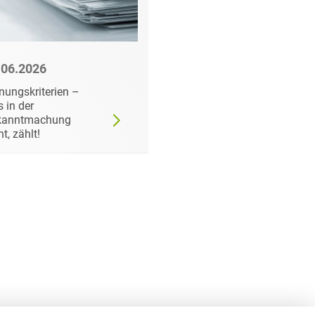
.06.2026
22.06.2026
nungskriterien –
Wann der
 in der
Auftraggeber doch ei
kanntmachung
bestimmtes Produkt
ht, zählt!
fordern darf