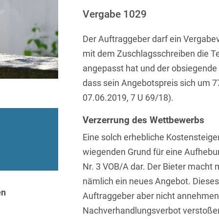
Sprachen
Aktuelle Meldungen
Knowledge Management
Internationale Kooperation
Ber
(Vermögensschaden-)Haftpfl
Automotive
Vergabe 1029
 & Telekommunikation
Investmentfonds
Chemnitz
Bosnisch
Newsletter
Abfallrecht
Banking & Finance
Datenschutzinformationen für
Kunstsammlung
Kartellrecht
Der Auftraggeber darf ein Vergabe
abonnieren
Düsseldorf
Chinesisch
Bewerber
Abfallwirtschaft
Compliance & Internal
mit dem Zuschlagsschreiben die T
rrecht
Medien & Entertainment
Investigations
Frankfurt
Dänisch
Abwasserrecht
angepasst hat und der obsiegende Bi
tiftungen
Öffentlicher Sektor und 
Datenschutz &
Hamburg
dass sein Angebotspreis sich um 
Deutsch
Abwehr von
Datenrecht
Private Equity / Venture 
07.06.2019, 7 U 69/18).
Anlegerklagen
Köln
Englisch
("Massenverfahren")
Energie
verfahren
Restrukturierung & Insol
Verzerrung des Wettbewerbs
München
Farsi
Akquisitionsfinanzierung
ense
Steuerrecht
ESG – Nachhaltiges
Eine solch erhebliche Kostensteiger
Wirtschaften
Stuttgart
Finnisch
Aktienrecht
struktur
Versicherungsrecht
wiegenden Grund für eine Aufhebun
Gesellschaftsrecht / M&A
Nr. 3 VOB/A dar. Der Bieter macht 
Französisch
Wettbewerbs- & Werbere
Allgemeine
Geschäftsbedingungen
nämlich ein neues Angebot. Dieses
Health Care & Life
Griechisch
afrecht
en
Sciences
Auftraggeber aber nicht annehmen,
Alternative
Hebräisch
Nachverhandlungsverbot verstoße
Streitbeilegung (ADR)
Immobilien & Bau