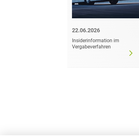
6
22.06.2026
mer darf
Insiderinformation im
dgültig
Vergabeverfahren