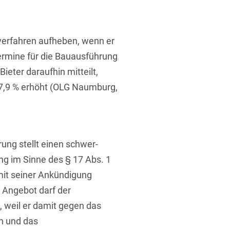
ufsausbildung
ichtversicherung
U
V
W
X
Y
verfahren aufheben, wenn er
Z
ermine für die Bauausführung
eter daraufhin mitteilt,
Vergabe
77,9 % erhöht (OLG Naumburg,
Ergebnis anzeigen
Capital
venzrecht
ung stellt einen schwer-
g im Sinne des § 17 Abs. 1
mit seiner Ankündigung
cht
 Angebot darf der
 weil er damit gegen das
n und das