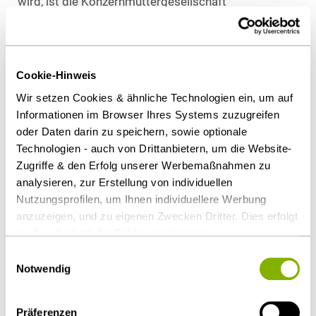
wird, ist die Konzernmuttergesellschaft
inhousefähig. Andernfalls könnten Unternehmen das
Vergaberecht umgehen, indem sie Marktaktiviäten
auf Tochtergesellschaften verlagern.
Cookie-Hinweis
Praxisrelevanz
Wir setzen Cookies & ähnliche Technologien ein, um auf
Informationen im Browser Ihres Systems zuzugreifen
Öffentliche Auftraggeber, die Aufträge inhouse an
oder Daten darin zu speichern, sowie optionale
Konzernunternehmen vergeben wollen, müssen
Technologien - auch von Drittanbietern, um die Website-
künftig den Umsatz der gesamten Gruppe
Zugriffe & den Erfolg unserer Werbemaßnahmen zu
berücksichtigen. Im Stadtkonzern gilt z. B. der
analysieren, zur Erstellung von individuellen
Nutzungsprofilen, um Ihnen individuellere Werbung
Umsatz der Stromtochter mit privaten Abnehmern
anzuzeigen, und zu eigenen Zwecken Dritter. Dies erfolgt
ggf. als Drittgeschäft. Offen ist, ob die Entscheidung
auch außerhalb der EU bei geringerem
des EuGH auch für die Vergabe von Aufträgen an
Datenschutzniveau (z.B. USA), wobei trotz vertraglicher
Einwilligungsauswahl
Tochtergesellschaften des Konzerns gilt.
Regelungen das Risiko des staatlichen Zugriffs &
Notwendig
eingeschränkter Rechtsbehelfsmöglichkeiten nicht
Download Volltext
auszuschließen ist. Sie können Ihre Einwilligung jederzeit
Präferenzen