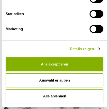
über die
Cookie-Einstellungen
widerrufen oder ändern.
Als PDF herunterladen
Details unter
Datenschutz
.
Statistiken
Marketing
Diesen Artikel teilen
Details zeigen
Alle akzeptieren
Öffentlicher Sektor und Vergabe
Auswahl erlauben
Weitere Artikel
Alle ablehnen