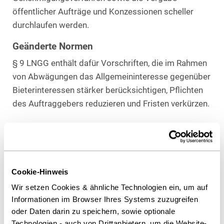
öffentlicher Aufträge und Konzessionen scheller
durchlaufen werden.
Geänderte Normen
§ 9 LNGG enthält dafür Vorschriften, die im Rahmen
von Abwägungen das Allgemeininteresse gegenüber
Bieterinteressen stärker berücksichtigen, Pflichten
des Auftraggebers reduzieren und Fristen verkürzen.
Inkrafttreten
Das Gesetz trat am 01.06.2022 in Kraft und gilt
unter bestimmten Voraussetzungen auch schon für
Cookie-Hinweis
bereits begonnene Vergabe- oder
Wir setzen Cookies & ähnliche Technologien ein, um auf
Nachprüfverfahren.
Informationen im Browser Ihres Systems zuzugreifen
oder Daten darin zu speichern, sowie optionale
Download Volltext
Technologien - auch von Drittanbietern, um die Website-