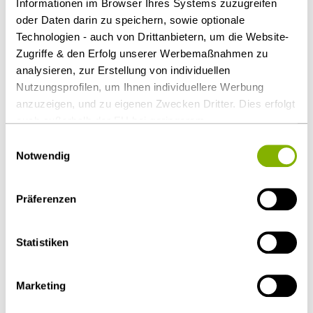
Informationen im Browser Ihres Systems zuzugreifen
Zentrale und ihre Niederlassungen sind zusammen
oder Daten darin zu speichern, sowie optionale
zu betrachten.
Technologien - auch von Drittanbietern, um die Website-
Zugriffe & den Erfolg unserer Werbemaßnahmen zu
Download Volltext
analysieren, zur Erstellung von individuellen
Nutzungsprofilen, um Ihnen individuellere Werbung
anzuzeigen, und zu eigenen Zwecken Dritter. Dies erfolgt
Als PDF herunterladen
auch außerhalb der EU bei geringerem
Datenschutzniveau (z.B. USA), wobei trotz vertraglicher
Einwilligungsauswahl
Regelungen das Risiko des staatlichen Zugriffs &
Notwendig
eingeschränkter Rechtsbehelfsmöglichkeiten nicht
Diesen Artikel teilen
auszuschließen ist. Sie können Ihre Einwilligung jederzeit
Präferenzen
über die
Cookie-Einstellungen
widerrufen oder ändern.
Details unter
Datenschutz
.
Statistiken
Öffentlicher Sektor und Vergabe
Marketing