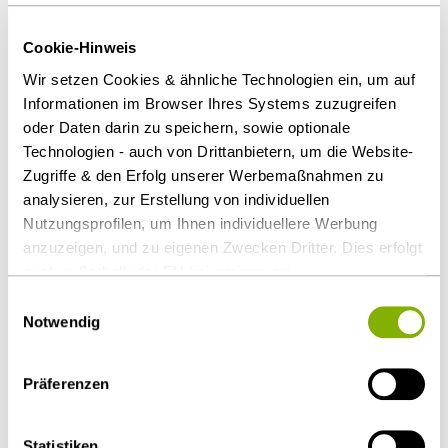
Schriftverkehr mit dem Auftraggeber führte, sind die
Interessen des Bieters und des Mutterkonzerns
Cookie-Hinweis
gleichzusetzen, sodass für ihn ein Interessenkonflikt
Wir setzen Cookies & ähnliche Technologien ein, um auf
bestand.
Informationen im Browser Ihres Systems zuzugreifen
oder Daten darin zu speichern, sowie optionale
Vermuteter Interessenkonflikt reicht aus
Technologien - auch von Drittanbietern, um die Website-
Im Rahmen von Konzessionsvergaben reicht es aus,
Zugriffe & den Erfolg unserer Werbemaßnahmen zu
dass ein Interessenkonflikt zu vermuten ist. Ein
analysieren, zur Erstellung von individuellen
Nachweis, dass er sich tatsächlich ausgewirkt hat,
Nutzungsprofilen, um Ihnen individuellere Werbung
anzuzeigen, und zu eigenen Zwecken Dritter. Dies erfolgt
ist nicht erforderlich.
auch außerhalb der EU bei geringerem
Download Volltext
Datenschutzniveau (z.B. USA), wobei trotz vertraglicher
Einwilligungsauswahl
Regelungen das Risiko des staatlichen Zugriffs &
Notwendig
eingeschränkter Rechtsbehelfsmöglichkeiten nicht
Als PDF herunterladen
auszuschließen ist. Sie können Ihre Einwilligung jederzeit
Präferenzen
über die
Cookie-Einstellungen
widerrufen oder ändern.
Details unter
Datenschutz
.
Statistiken