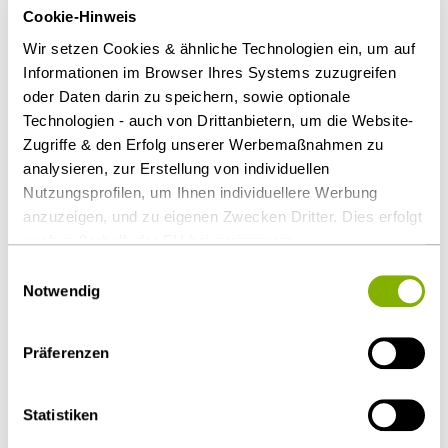
Unternehmen schaffe und damit die Verwirklichung
Cookie-Hinweis
öffentlicher Interessen fördere, rechtfertige eine
Wir setzen Cookies & ähnliche Technologien ein, um auf
Ungleichbehandlung der Bieter nicht.
Informationen im Browser Ihres Systems zuzugreifen
Verstoß gegen Niederlassungsfreiheit
oder Daten darin zu speichern, sowie optionale
Technologien - auch von Drittanbietern, um die Website-
Zugriffe & den Erfolg unserer Werbemaßnahmen zu
Das Vorrecht verstößt außerdem gegen die
analysieren, zur Erstellung von individuellen
Niederlassungsfreiheit, da es Wirtschaftsteilnehmer
Nutzungsprofilen, um Ihnen individuellere Werbung
aus anderen Mitgliedstaaten von der Teilnahme am
anzuzeigen, und zu eigenen Zwecken Dritter. Dies erfolgt
Verfahren abhalten kann.
auch außerhalb der EU bei geringerem
Datenschutzniveau (z.B. USA), wobei trotz vertraglicher
Einwilligungsauswahl
Regelungen das Risiko des staatlichen Zugriffs &
Als PDF herunterladen
Notwendig
eingeschränkter Rechtsbehelfsmöglichkeiten nicht
auszuschließen ist. Sie können Ihre Einwilligung jederzeit
Präferenzen
über die
Cookie-Einstellungen
widerrufen oder ändern.
Details unter
Datenschutz
.
Diesen Artikel teilen
Statistiken