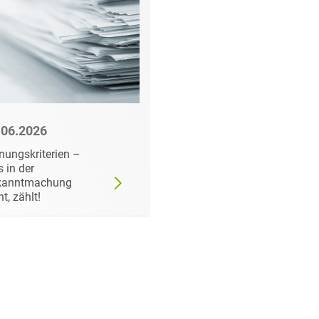
.06.2026
22.06.2026
nungskriterien –
Wann der
 in der
Auftraggeber doch ei
kanntmachung
bestimmtes Produkt
ht, zählt!
fordern darf