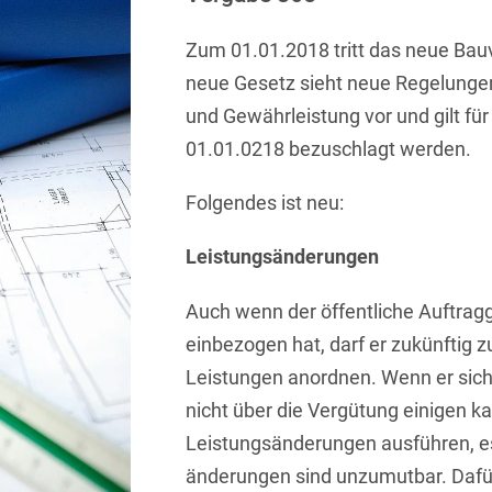
Sprachen
Aktuelle Meldungen
Knowledge Management
Internationale Kooperation
Ber
(Vermögensschaden-)Haftpfl
Automotive
 & Telekommunikation
Investmentfonds
Chemnitz
Zum 01.01.2018 tritt das neue Bauv
Bosnisch
Newsletter
Abfallrecht
Banking & Finance
Datenschutzinformationen für
Kunstsammlung
Kartellrecht
neue Gesetz sieht neue Regelunge
abonnieren
Düsseldorf
Chinesisch
Bewerber
Abfallwirtschaft
Compliance & Internal
und Gewährleistung vor und gilt für
rrecht
Medien & Entertainment
Investigations
Frankfurt
Dänisch
01.01.0218 bezuschlagt werden.
Abwasserrecht
tiftungen
Öffentlicher Sektor und 
Datenschutz &
Hamburg
Deutsch
Abwehr von
Datenrecht
Folgendes ist neu:
Private Equity / Venture 
Anlegerklagen
Köln
Englisch
("Massenverfahren")
Energie
verfahren
Restrukturierung & Insol
Leistungsänderungen
München
Farsi
Akquisitionsfinanzierung
ense
Steuerrecht
ESG – Nachhaltiges
Auch wenn der öffentliche Auftrag
Wirtschaften
Stuttgart
Finnisch
Aktienrecht
struktur
Versicherungsrecht
einbezogen hat, darf er zukünftig 
Gesellschaftsrecht / M&A
Französisch
Leistungen anordnen. Wenn er sic
Wettbewerbs- & Werbere
Allgemeine
Geschäftsbedingungen
nicht über die Vergütung einigen k
Health Care & Life
Griechisch
afrecht
Sciences
Leistungsänderungen ausführen, es
Alternative
Hebräisch
Streitbeilegung (ADR)
änderungen sind unzumutbar. Dafü
Immobilien & Bau