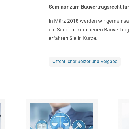
Asset Management
Seminar zum Bauvertragsrecht für 
Öffentlicher Sektor und
Tschechisch
Vergabe
Aufenthaltsrecht
In März 2018 werden wir gemeins
Türkisch
Patentrecht
ein Seminar zum neuen Bauvertrag
Außenwirtschaftsrecht
Ungarisch
Private Equity / Venture
erfahren Sie in Kürze.
Automotive
Capital
Weißrussisch
Aviation
Prozessführung &
Schiedsverfahren
Öffentlicher Sektor und Vergabe
Bankaufsichtsrecht
Restrukturierung &
Bankeninsolvenzrecht
Insolvenzrecht
Banking/Litigation
Space
Batteriespeicher (BESS)
Space / Aerospace &
Defense
Bauplanungsrecht
Steuerrecht
Baurecht