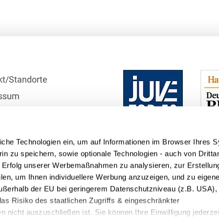
Bildgebende Verfahren
Bodenschutz und
Altlasten
Börsengang/Going Public
kt/Standorte
Buy & Build / Roll-up-
Strategien
ssum
r
Carve-outs
schutzhinweise
Clients français
iche Technologien ein, um auf Informationen im Browser Ihres 
telle
in zu speichern, sowie optionale Technologien - auch von Dritta
Cloud, Edge & Digitale
n Erfolg unserer Werbemaßnahmen zu analysieren, zur Erstellun
Infrastrukturen
filen, um Ihnen individuellere Werbung anzuzeigen, und zu eige
Compliance
 außerhalb der EU bei geringerem Datenschutzniveau (z.B. USA), 
as Risiko des staatlichen Zugriffs & eingeschränkter
Compliance bei M&A-
 nicht auszuschließen ist. Sie können Ihre Einwilligung jederzei
Transaktionen