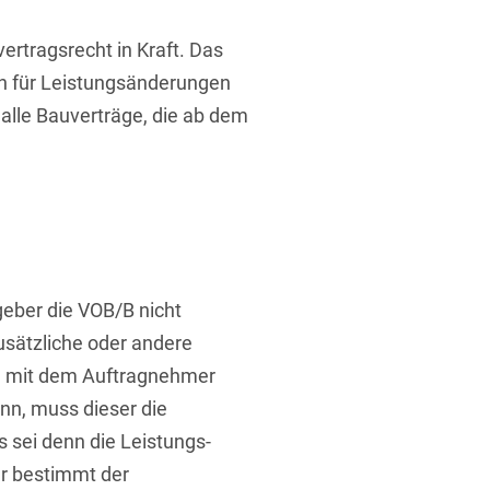
ufsausbildung
ichtversicherung
U
V
W
X
Y
ertragsrecht in Kraft. Das
n für Leistungsänderungen
Z
 alle Bauverträge, die ab dem
Vergabe
Ergebnis anzeigen
Capital
venzrecht
geber die VOB/B nicht
zusätzliche oder andere
h mit dem Auftragnehmer
cht
ann, muss dieser die
 sei denn die Leistungs-
r bestimmt der