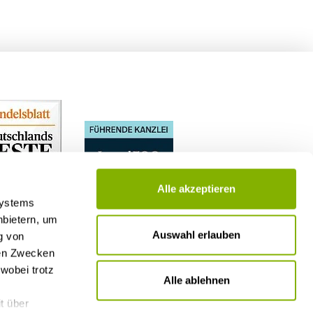
Alle akzeptieren
Systems
nbietern, um
Auswahl erlauben
g von
nen Zwecken
wobei trotz
Alle ablehnen
t über