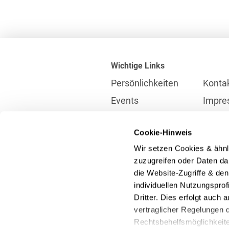
Wichtige Links
Persönlichkeiten
Konta
Events
Impre
Karriere
Partne
Cookie-Hinweis
Internationales
Daten
Wir setzen Cookies & ähnl
Presse
Meldes
zuzugreifen oder Daten dar
die Website-Zugriffe & de
individuellen Nutzungspro
Kontakt
Dritter. Dies erfolgt auch
info@heuking.de
vertraglicher Regelungen d
Rechtsbehelfsmöglichkeiten