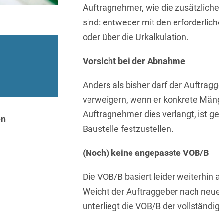
Auftragnehmer, wie die zusätzlich
Isländisch
Anlagenbaustreitigkeiten
Informationssicherheit
sind: entweder mit den erforderlic
Italienisch
Antidumping
Informationstechnologie
oder über die Urkalkulation.
& Telekommunikation
Japanisch
Anwaltliches
Vorsicht bei der Abnahme
Haftungsrecht
Investmentfonds
Kroatisch
Arbeitnehmererfindungsrech
Anders als bisher darf der Auftra
IP, Media & Technology
Niederländisch
verweigern, wenn er konkrete Mäng
Arbeitskampfrecht
Kapitalmarktrecht
Polnisch
Auftragnehmer dies verlangt, ist 
en
Arbeitsrecht
Kartellrecht
Baustelle festzustellen.
Portugiesisch
Architektenrecht
Marken-, Design- &
(Noch) keine angepasste VOB/B
Russisch
Urheberrecht
Arzneimittelrecht
Schwedisch
Die VOB/B basiert leider weiterhin 
Medien & Entertainment
Arzthaftungsrecht
Weicht der Auftraggeber nach neu
Serbisch
Nachfolge / Vermögen /
unterliegt die VOB/B der vollständi
Arztrecht / Zahnarztrecht
Stiftungen
Spanisch