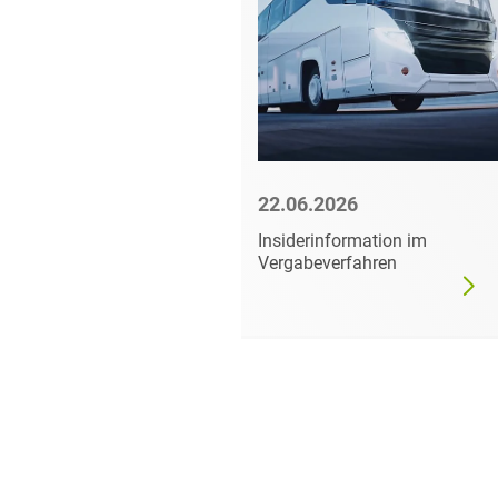
6
22.06.2026
mer darf
Insiderinformation im
dgültig
Vergabeverfahren