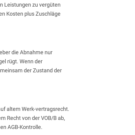
en Leistungen zu vergüten
hen Kosten plus Zuschläge
t
ggeber die Abnahme nur
el rügt. Wenn der
gemeinsam der Zustand der
auf altem Werk-vertragsrecht.
em Recht von der VOB/B ab,
gen AGB-Kontrolle.