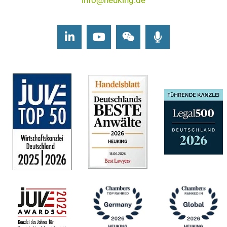
info@heuking.de
LinkedIn
Youtube
Wechat
Podcasts