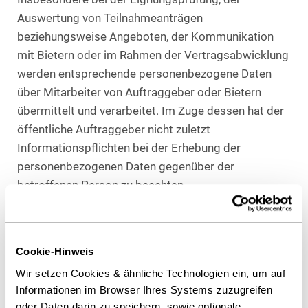
Auswertung von Teilnahmeanträgen
beziehungsweise Angeboten, der Kommunikation
mit Bietern oder im Rahmen der Vertragsabwicklung
werden entsprechende personenbezogene Daten
über Mitarbeiter von Auftraggeber oder Bietern
übermittelt und verarbeitet. Im Zuge dessen hat der
öffentliche Auftraggeber nicht zuletzt
Informationspflichten bei der Erhebung der
personenbezogenen Daten gegenüber der
betroffenen Person zu beachten.
Inwiefern und in welcher Weise den neuen
Regelungen zum Datenschutz aus der DSGVO in
Cookie-Hinweis
Vergabeverfahren genüge getan werden kann,
erfahren Sie in konkreterer Form in unserem
Wir setzen Cookies & ähnliche Technologien ein, um auf
nächsten Newsletter.
Informationen im Browser Ihres Systems zuzugreifen
oder Daten darin zu speichern, sowie optionale