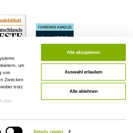
Alle akzeptieren
Systems
nbietern, um
Auswahl erlauben
g von
nen Zwecken
wobei trotz
Alle ablehnen
t über
g
Details zeigen