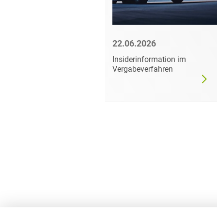
6
22.06.2026
mer darf
Insiderinformation im
dgültig
Vergabeverfahren