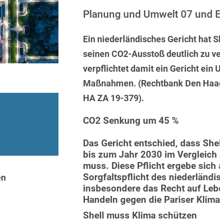
Sprachen
Aktuelle Meldungen
Knowledge Management
Internationale Kooperation
Ber
(Vermögensschaden-)Haftpfl
Automotive
Planung und Umwelt 07 und E
 & Telekommunikation
Investmentfonds
Chemnitz
Bosnisch
Newsletter
Abfallrecht
Banking & Finance
Datenschutzinformationen für
Kunstsammlung
Kartellrecht
Ein niederländisches Gericht hat Sh
abonnieren
Düsseldorf
Chinesisch
Bewerber
Abfallwirtschaft
Compliance & Internal
seinen CO2-Ausstoß deutlich zu ve
rrecht
Medien & Entertainment
Investigations
Frankfurt
Dänisch
Abwasserrecht
verpflichtet damit ein Gericht ei
tiftungen
Öffentlicher Sektor und 
Datenschutz &
Hamburg
Maßnahmen. (Rechtbank Den Haag,
Deutsch
Abwehr von
Datenrecht
Private Equity / Venture 
HA ZA 19-379).
Anlegerklagen
Köln
Englisch
("Massenverfahren")
Energie
verfahren
Restrukturierung & Insol
CO2 Senkung um 45 %
München
Farsi
Akquisitionsfinanzierung
ense
Steuerrecht
ESG – Nachhaltiges
Wirtschaften
Das Gericht entschied, dass She
Stuttgart
Finnisch
Aktienrecht
struktur
Versicherungsrecht
bis zum Jahr 2030 im Vergleic
Gesellschaftsrecht / M&A
muss. Diese Pflicht ergebe sich
Französisch
Wettbewerbs- & Werbere
Allgemeine
Sorgfaltspflicht des niederländi
en
Geschäftsbedingungen
Health Care & Life
insbesondere das Recht auf Leb
Griechisch
afrecht
Sciences
Handeln gegen die Pariser Klimaz
Alternative
Hebräisch
Streitbeilegung (ADR)
Immobilien & Bau
Shell muss Klima schützen