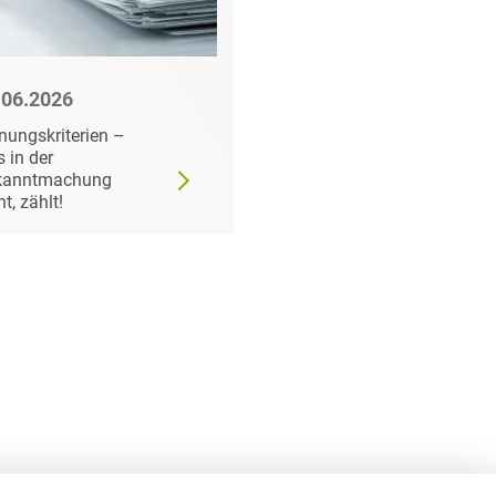
.06.2026
22.06.2026
nungskriterien –
Wann der
 in der
Auftraggeber doch ei
kanntmachung
bestimmtes Produkt
ht, zählt!
fordern darf