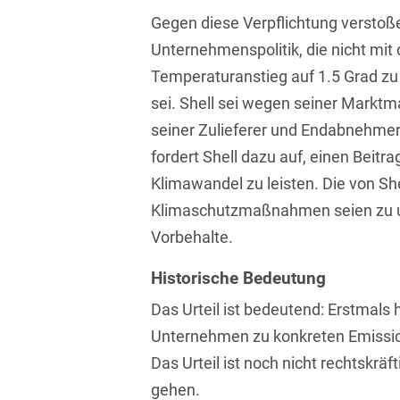
Isländisch
Gegen diese Verpflichtung verstoße
Anlagenbaustreitigkeiten
Informationssicherheit
Unternehmenspolitik, die nicht mit
Italienisch
Antidumping
Informationstechnologie
Temperaturanstieg auf 1.5 Grad zu
& Telekommunikation
Japanisch
Anwaltliches
sei. Shell sei wegen seiner Marktm
Haftungsrecht
Investmentfonds
seiner Zulieferer und Endabnehmer 
Kroatisch
Arbeitnehmererfindungsrech
fordert Shell dazu auf, einen Beit
IP, Media & Technology
Niederländisch
Klimawandel zu leisten. Die von Sh
Arbeitskampfrecht
Kapitalmarktrecht
Polnisch
Klimaschutzmaßnahmen seien zu u
Arbeitsrecht
Kartellrecht
Vorbehalte.
Portugiesisch
Architektenrecht
Marken-, Design- &
Historische Bedeutung
Russisch
Urheberrecht
Arzneimittelrecht
Das Urteil ist bedeutend: Erstmals h
Schwedisch
Medien & Entertainment
Unternehmen zu konkreten Emission
Arzthaftungsrecht
Serbisch
Das Urteil ist noch nicht rechtskräft
Nachfolge / Vermögen /
Arztrecht / Zahnarztrecht
Stiftungen
gehen.
Spanisch