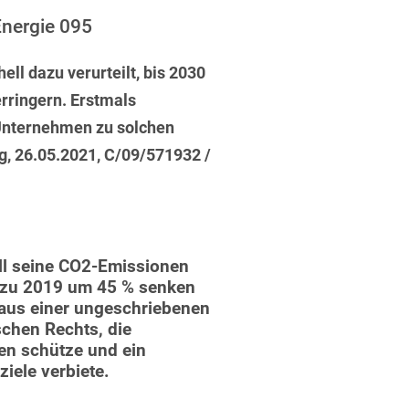
ufsausbildung
ichtversicherung
nergie 095
U
V
W
X
Y
ell dazu verurteilt, bis 2030
Z
rringern. Erstmals
n Unternehmen zu solchen
Vergabe
 26.05.2021, C/09/571932 /
Ergebnis anzeigen
Capital
venzrecht
ll seine CO2-Emissionen
h zu 2019 um 45 % senken
 aus einer ungeschriebenen
cht
schen Rechts, die
en schütze und ein
iele verbiete.