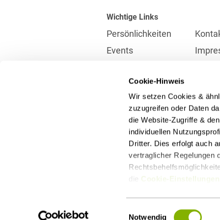
Wichtige Links
Persönlichkeiten
Konta
Events
Impre
Karriere
Partne
Cookie-Hinweis
Internationales
Daten
Wir setzen Cookies & ähnl
Presse
Meldes
zuzugreifen oder Daten dar
die Website-Zugriffe & de
individuellen Nutzungspro
Kontakt
Dritter. Dies erfolgt auch
info@heuking.de
vertraglicher Regelungen d
Rechtsbehelfsmöglichkeiten
die
Cookie-Einstellungen
LinkedIn
Youtube
Wecha
Einwilligungsauswahl
Notwendig