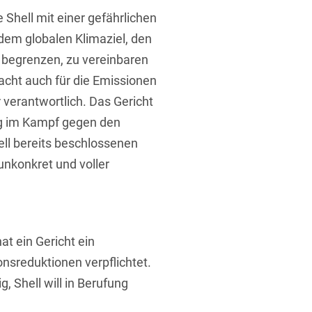
 Shell mit einer gefährlichen
 dem globalen Klimaziel, den
 begrenzen, zu vereinbaren
acht auch für die Emissionen
verantwortlich. Das Gericht
t
rag im Kampf gegen den
ell bereits beschlossenen
nkonkret und voller
at ein Gericht ein
sreduktionen verpflichtet.
ig, Shell will in Berufung