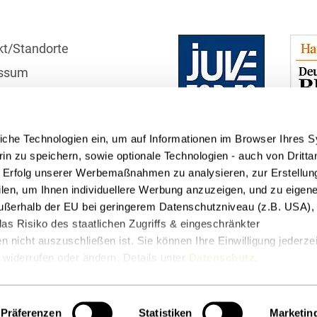
Bildgebende Verfahren
Bodenschutz und
kt/Standorte
Altlasten
ssum
Börsengang/Going Public
r
schutzhinweise
Buy & Build / Roll-up-
Strategien
iche Technologien ein, um auf Informationen im Browser Ihres 
telle
in zu speichern, sowie optionale Technologien - auch von Dritta
Carve-outs
n Erfolg unserer Werbemaßnahmen zu analysieren, zur Erstellun
filen, um Ihnen individuellere Werbung anzuzeigen, und zu eige
Clients français
 außerhalb der EU bei geringerem Datenschutzniveau (z.B. USA), 
as Risiko des staatlichen Zugriffs & eingeschränkter
Cloud, Edge & Digitale
Infrastrukturen
 nicht auszuschließen ist. Sie können Ihre Einwilligung jederzei
widerrufen oder ändern. Details unter
Datenschutz
.
Compliance
t
Podcasts
Compliance bei M&A-
Präferenzen
Statistiken
Marketin
Transaktionen