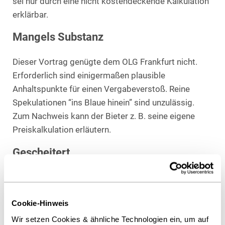
sei nur durch eine nicht kostendeckende Kalkulation
erklärbar.
Mangels Substanz
Dieser Vortrag genügte dem OLG Frankfurt nicht.
Erforderlich sind einigermaßen plausible
Anhaltspunkte für einen Vergabeverstoß. Reine
Spekulationen “ins Blaue hinein” sind unzulässig.
Zum Nachweis kann der Bieter z. B. seine eigene
Preiskalkulation erläutern.
Gescheitert
Genau daran fehlte es. Der Bieter legte seine
Kalkulation nicht offen – nicht mal die
Cookie-Hinweis
Gewinnspanne. Solange ein Bieter selbst mit Gewinn
kalkuliert, kann er bei gleicher Kostenstruktur
Wir setzen Cookies & ähnliche Technologien ein, um auf