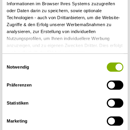
unterboten werden – schlicht dadurch, dass ein
Informationen im Browser Ihres Systems zuzugreifen
oder Daten darin zu speichern, sowie optionale
Konkurrent einen geringeren Gewinn einpreist. Bei
Technologien - auch von Drittanbietern, um die Website-
günstigerer Kostenstruktur gilt das erst recht.
Zugriffe & den Erfolg unserer Werbemaßnahmen zu
analysieren, zur Erstellung von individuellen
Download Volltext
Nutzungsprofilen, um Ihnen individuellere Werbung
anzuzeigen, und zu eigenen Zwecken Dritter. Dies erfolgt
Als PDF herunterladen
auch außerhalb der EU bei geringerem
Datenschutzniveau (z.B. USA), wobei trotz vertraglicher
Einwilligungsauswahl
Regelungen das Risiko des staatlichen Zugriffs &
Notwendig
eingeschränkter Rechtsbehelfsmöglichkeiten nicht
auszuschließen ist. Sie können Ihre Einwilligung jederzeit
Diesen Artikel teilen
Präferenzen
über die
Cookie-Einstellungen
widerrufen oder ändern.
Details unter
Datenschutz
.
Statistiken
Marketing
Öffentlicher Sektor und Vergabe