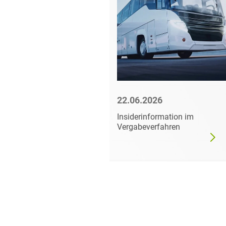
6
22.06.2026
mer darf
Insiderinformation im
dgültig
Vergabeverfahren