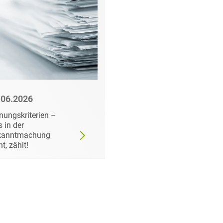
.06.2026
22.06.2026
nungskriterien –
Wann der
 in der
Auftraggeber doch ei
kanntmachung
bestimmtes Produkt
ht, zählt!
fordern darf