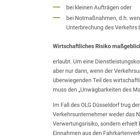
Isländisch
bei kleinen Aufträgen oder
Anlagenbaustreitigkeiten
Informationssicherheit
bei Notmaßnahmen, d.h. wenn
Italienisch
Antidumping
Informationstechnologie
Unterbrechung des Verkehrs 
& Telekommunikation
Japanisch
Anwaltliches
Haftungsrecht
Investmentfonds
Kroatisch
Wirtschaftliches Risiko maßgeblic
Arbeitnehmererfindungsrech
IP, Media & Technology
Niederländisch
erlaubt. Um eine Dienstleistungsko
Arbeitskampfrecht
Kapitalmarktrecht
aber nur dann, wenn der Verkehrs
Polnisch
überwiegenden Teil des wirtschaftl
Arbeitsrecht
Kartellrecht
Portugiesisch
muss den „Unwägbarkeiten des Mar
Architektenrecht
Marken-, Design- &
Russisch
Urheberrecht
Im Fall des OLG Düsseldorf trug der
Arzneimittelrecht
Schwedisch
Verkehrsunternehmer weder das N
Medien & Entertainment
Arzthaftungsrecht
Verwertungsrisiko, sondern erhielt
Serbisch
Nachfolge / Vermögen /
Arztrecht / Zahnarztrecht
Einnahmen aus den Fahrkartenver
Stiftungen
Spanisch