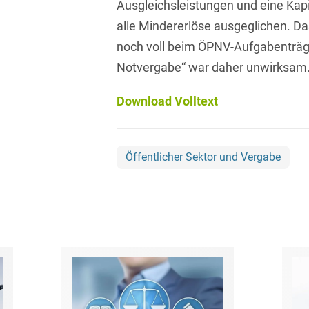
Ausgleichsleistungen und eine Kap
Asset Management
Öffentlicher Sektor und
Tschechisch
alle Mindererlöse ausgeglichen. Das
Vergabe
Aufenthaltsrecht
noch voll beim ÖPNV-Aufgabenträge
Türkisch
Patentrecht
Notvergabe“ war daher unwirksam
Außenwirtschaftsrecht
Ungarisch
Private Equity / Venture
Automotive
Download Volltext
Capital
Weißrussisch
Aviation
Prozessführung &
Schiedsverfahren
Öffentlicher Sektor und Vergabe
Bankaufsichtsrecht
Restrukturierung &
Bankeninsolvenzrecht
Insolvenzrecht
Banking/Litigation
Space
Batteriespeicher (BESS)
Space / Aerospace &
Defense
Bauplanungsrecht
Steuerrecht
Baurecht