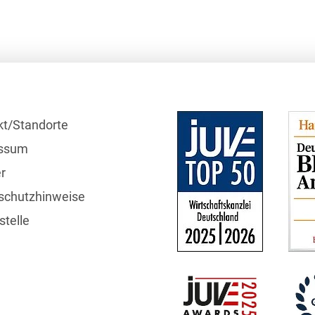
Bildgebende Verfahren
Bodenschutz und
Altlasten
Börsengang/Going Public
Buy & Build / Roll-up-
kt/Standorte
Strategien
ssum
Carve-outs
r
Clients français
schutzhinweise
telle
Cloud, Edge & Digitale
Infrastrukturen
Compliance
Compliance bei M&A-
Transaktionen