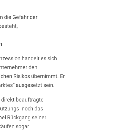
 die Gefahr der
besteht,
h
t
nzession handelt es sich
unternehmer den
ichen Risikos übernimmt. Er
ktes“ ausgesetzt sein.
 direkt beauftragte
utzungs- noch das
 bei Rückgang seiner
käufen sogar