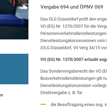
Sprachen
Aktuelle Meldungen
Knowledge Management
Internationale Kooperation
Ber
(Vermögensschaden-)Haftpfl
Automotive
Vergabe 694 und ÖPNV 069
 & Telekommunikation
Investmentfonds
Chemnitz
Bosnisch
Newsletter
Abfallrecht
Banking & Finance
Datenschutzinformationen für
Kunstsammlung
Kartellrecht
Das OLG Düsseldorf prüft den eng
abonnieren
Düsseldorf
Chinesisch
Bewerber
Abfallwirtschaft
Compliance & Internal
VO (EG) Nr. 1370/2007 für die Ver
rrecht
Medien & Entertainment
Investigations
Frankfurt
Dänisch
Abwasserrecht
Personenverkehrsdienstleistungen
tiftungen
Öffentlicher Sektor und 
Datenschutz &
Hamburg
Dienstleistungskonzessionen vom D
Deutsch
Abwehr von
Datenrecht
Private Equity / Venture 
(OLG Düsseldorf, VII Verg 34/15 v
Anlegerklagen
Köln
Englisch
("Massenverfahren")
Energie
verfahren
Restrukturierung & Insol
VO (EG) Nr. 1370/2007 erlaubt sog
München
Farsi
Akquisitionsfinanzierung
ense
Steuerrecht
ESG – Nachhaltiges
Wirtschaften
Stuttgart
Das Sondervergaberecht der VO (EG
Finnisch
Aktienrecht
struktur
Versicherungsrecht
Busverkehrsdienstleistungen gilt n
Gesellschaftsrecht / M&A
Französisch
Wettbewerbs- & Werbere
Allgemeine
Dienstleistungskonzession vorliegt.
Geschäftsbedingungen
Health Care & Life
Griechisch
afrecht
Direktvergabe z. B. für
Sciences
en
Alternative
Hebräisch
Streitbeilegung (ADR)
Immobilien & Bau
die Beauftragung eines sog. i