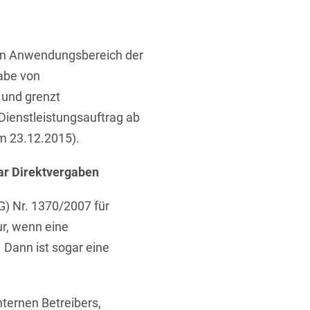
ufsausbildung
ichtversicherung
U
V
W
X
Y
en Anwendungsbereich der
Z
gabe von
 und grenzt
Vergabe
ienstleistungsauftrag ab
Ergebnis anzeigen
Capital
om 23.12.2015).
venzrecht
ar Direktvergaben
) Nr. 1370/2007 für
ur, wenn eine
cht
 Dann ist sogar eine
nternen Betreibers,