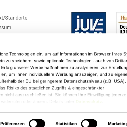
Bildgebende Verfahren
kt/Standorte
Bodenschutz und
Altlasten
ssum
r
Börsengang/Going Public
schutzhinweise
Buy & Build / Roll-up-
iche Technologien ein, um auf Informationen im Browser Ihres 
Strategien
telle
in zu speichern, sowie optionale Technologien - auch von Dritta
Carve-outs
n Erfolg unserer Werbemaßnahmen zu analysieren, zur Erstellun
filen, um Ihnen individuellere Werbung anzuzeigen, und zu eige
Clients français
 außerhalb der EU bei geringerem Datenschutzniveau (z.B. USA), 
as Risiko des staatlichen Zugriffs & eingeschränkter
Cloud, Edge & Digitale
 nicht auszuschließen ist. Sie können Ihre Einwilligung jederzei
Infrastrukturen
widerrufen oder ändern. Details unter
Datenschutz
.
Compliance
t
Podcasts
Compliance bei M&A-
Präferenzen
Statistiken
Marketin
Transaktionen