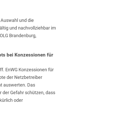
ufsausbildung
ichtversicherung
U
V
W
X
Y
Auswahl und die
Z
ltig und nachvollziehbar im
OLG Brandenburg,
Vergabe
Ergebnis anzeigen
Capital
ts bei Konzessionen für
venzrecht
ff. EnWG Konzessionen für
ote der Netzbetreiber
nt auswerten. Das
cht
or der Gefahr schützen, dass
ürlich oder