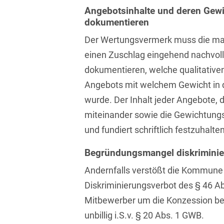
Isländisch
Angebotsinhalte und deren Gewi
Anlagenbaustreitigkeiten
Informationssicherheit
dokumentieren
Italienisch
Antidumping
Informationstechnologie
Der Wertungsvermerk muss die ma
& Telekommunikation
Japanisch
einen Zuschlag eingehend nachvol
Anwaltliches
Haftungsrecht
Investmentfonds
dokumentieren, welche qualitative
Kroatisch
Angebots mit welchem Gewicht in 
Arbeitnehmererfindungsrech
IP, Media & Technology
Niederländisch
wurde. Der Inhalt jeder Angebote, 
Arbeitskampfrecht
Kapitalmarktrecht
Polnisch
miteinander sowie die Gewichtung
Arbeitsrecht
und fundiert schriftlich festzuhalten
Kartellrecht
Portugiesisch
Architektenrecht
Marken-, Design- &
Begründungsmangel diskriminie
Russisch
Urheberrecht
Andernfalls verstößt die Kommune
Arzneimittelrecht
Schwedisch
Medien & Entertainment
Diskriminierungsverbot des § 46 A
Arzthaftungsrecht
Serbisch
Mitbewerber um die Konzession b
Nachfolge / Vermögen /
Arztrecht / Zahnarztrecht
Stiftungen
unbillig i.S.v. § 20 Abs. 1 GWB.
Spanisch