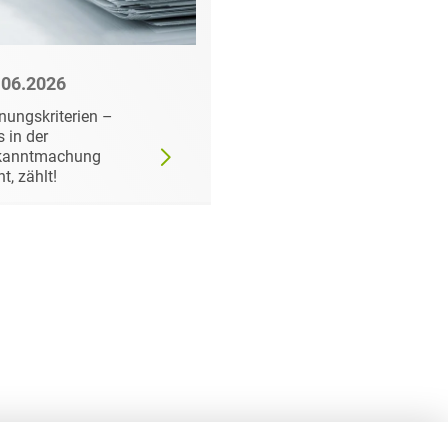
.06.2026
22.06.2026
nungskriterien –
Wann der
 in der
Auftraggeber doch ei
kanntmachung
bestimmtes Produkt
ht, zählt!
fordern darf