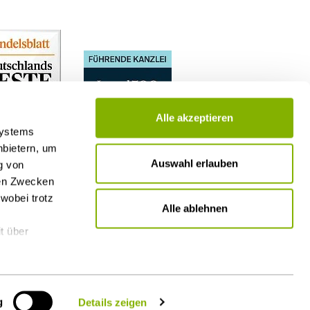
Alle akzeptieren
Systems
nbietern, um
Auswahl erlauben
g von
nen Zwecken
wobei trotz
Alle ablehnen
t über
g
Details zeigen