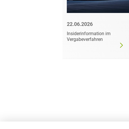
6
22.06.2026
mer darf
Insiderinformation im
dgültig
Vergabeverfahren