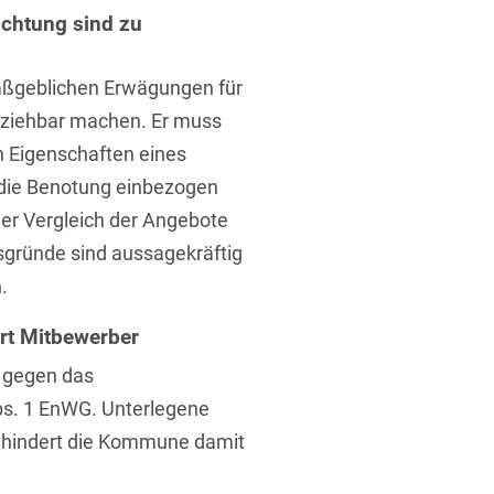
chtung sind zu
ßgeblichen Erwägungen für
lziehbar machen. Er muss
n Eigenschaften eines
die Benotung einbezogen
t
der Vergleich der Angebote
sgründe sind aussagekräftig
.
rt Mitbewerber
 gegen das
bs. 1 EnWG. Unterlegene
ehindert die Kommune damit