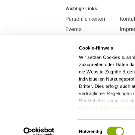
Wichtige Links
Persönlichkeiten
Konta
Events
Impre
Karriere
Partne
Cookie-Hinweis
Internationales
Daten
Wir setzen Cookies & ähnl
Presse
Meldes
zuzugreifen oder Daten dar
die Website-Zugriffe & de
individuellen Nutzungspro
Kontakt
Dritter. Dies erfolgt auch
info@heuking.de
vertraglicher Regelungen d
Rechtsbehelfsmöglichkeiten
die
Cookie-Einstellungen
LinkedIn
Youtube
Wecha
Einwilligungsauswahl
Notwendig