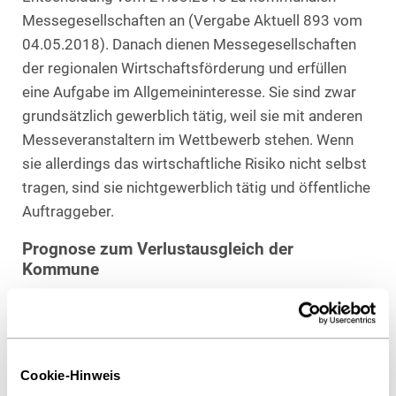
Messegesellschaften an (Vergabe Aktuell 893 vom
04.05.2018). Danach dienen Messegesellschaften
der regionalen Wirtschaftsförderung und erfüllen
eine Aufgabe im Allgemeininteresse. Sie sind zwar
grundsätzlich gewerblich tätig, weil sie mit anderen
Messeveranstaltern im Wettbewerb stehen. Wenn
sie allerdings das wirtschaftliche Risiko nicht selbst
tragen, sind sie nichtgewerblich tätig und öffentliche
Auftraggeber.
Prognose zum Verlustausgleich der
Kommune
Messegesellschaften tragen ihr wirtschaftliches
Risiko beispielsweise nicht selbst, wenn die
Kommune ihnen unentgeltlich Grundstücke
überlässt oder das Insolvenzrisiko trägt. Nunmehr
Cookie-Hinweis
wird das OLG Düsseldorf noch deutlicher: Die