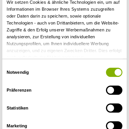
Wir setzen Cookies & ähnliche Technologien ein, um auf
Kommune muss nicht verpflichtet sein, das
Informationen im Browser Ihres Systems zuzugreifen
Insolvenzrisiko zu übernehmen. Es genügt, wenn zu
oder Daten darin zu speichern, sowie optionale
erwarten ist, dass die Kommune Verluste der
Technologien - auch von Drittanbietern, um die Website-
Zugriffe & den Erfolg unserer Werbemaßnahmen zu
Gesellschaft ausgleichen wird.
analysieren, zur Erstellung von individuellen
Download Volltext
Nutzungsprofilen, um Ihnen individuellere Werbung
anzuzeigen, und zu eigenen Zwecken Dritter. Dies erfolgt
auch außerhalb der EU bei geringerem
Als PDF herunterladen
Datenschutzniveau (z.B. USA), wobei trotz vertraglicher
Einwilligungsauswahl
Regelungen das Risiko des staatlichen Zugriffs &
Notwendig
eingeschränkter Rechtsbehelfsmöglichkeiten nicht
auszuschließen ist. Sie können Ihre Einwilligung jederzeit
Präferenzen
über die
Cookie-Einstellungen
widerrufen oder ändern.
Diesen Artikel teilen
Details unter
Datenschutz
.
Statistiken
Marketing