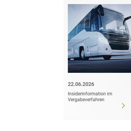
6
22.06.2026
mer darf
Insiderinformation im
dgültig
Vergabeverfahren