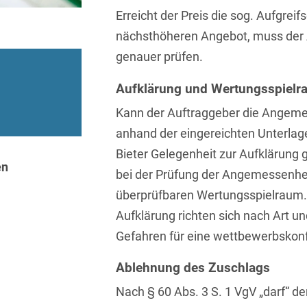
Isländisch
Erreicht der Preis die sog. Aufgrei
Anlagenbaustreitigkeiten
Informationssicherheit
nächsthöheren Angebot, muss der
Italienisch
Antidumping
Informationstechnologie
genauer prüfen.
& Telekommunikation
Japanisch
Anwaltliches
Aufklärung und Wertungsspielr
Haftungsrecht
Investmentfonds
Kroatisch
Kann der Auftraggeber die Angemes
Arbeitnehmererfindungsrech
IP, Media & Technology
Niederländisch
anhand der eingereichten Unterlag
Arbeitskampfrecht
Kapitalmarktrecht
Bieter Gelegenheit zur Aufklärung 
Polnisch
en
bei der Prüfung der Angemessenhei
Arbeitsrecht
Kartellrecht
Portugiesisch
überprüfbaren Wertungsspielraum.
Architektenrecht
Marken-, Design- &
Russisch
Aufklärung richten sich nach Art 
Urheberrecht
Arzneimittelrecht
Gefahren für eine wettbewerbskon
Schwedisch
Medien & Entertainment
Arzthaftungsrecht
Ablehnung des Zuschlags
Serbisch
Nachfolge / Vermögen /
Arztrecht / Zahnarztrecht
Nach § 60 Abs. 3 S. 1 VgV „darf“ d
Stiftungen
Spanisch