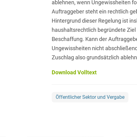
ablehnen, wenn Ungewissheiten f
Asset Management
Öffentlicher Sektor und
Tschechisch
Auftraggeber steht ein rechtlich 
Vergabe
Aufenthaltsrecht
Hintergrund dieser Regelung ist i
Türkisch
Patentrecht
haushaltsrechtlich begründete Ziel 
Außenwirtschaftsrecht
Ungarisch
Beschaffung. Kann der Auftraggeb
Private Equity / Venture
Automotive
Capital
Ungewissheiten nicht abschließend
Weißrussisch
Aviation
Zuschlag also grundsätzlich ableh
Prozessführung &
Schiedsverfahren
Bankaufsichtsrecht
Download Volltext
Restrukturierung &
Bankeninsolvenzrecht
Insolvenzrecht
Banking/Litigation
Space
Öffentlicher Sektor und Vergabe
Batteriespeicher (BESS)
Space / Aerospace &
Defense
Bauplanungsrecht
Steuerrecht
Baurecht