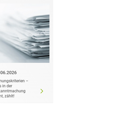
.06.2026
22.06.2026
nungskriterien –
Wann der
 in der
Auftraggeber doch ei
kanntmachung
bestimmtes Produkt
ht, zählt!
fordern darf