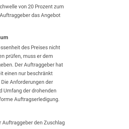
fschwelle von 20 Prozent zum
 Auftraggeber das Angebot
aum
senheit des Preises nicht
t
en prüfen, muss er dem
geben. Der Auftraggeber hat
t einen nur beschränkt
 Die Anforderungen der
und Umfang der drohenden
forme Auftragserledigung.
er Auftraggeber den Zuschlag