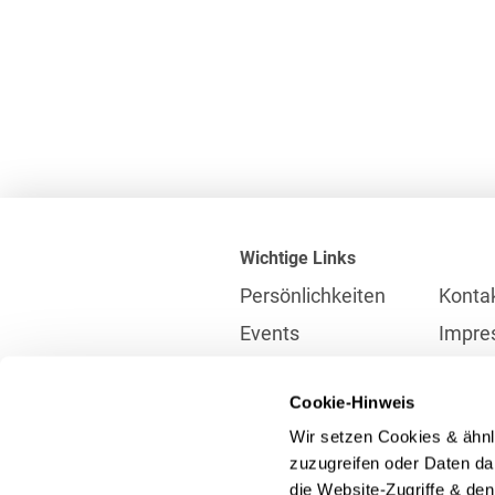
Wichtige Links
Persönlichkeiten
Konta
Events
Impre
Karriere
Partne
Cookie-Hinweis
Internationales
Daten
Wir setzen Cookies & ähnl
Presse
Meldes
zuzugreifen oder Daten dar
die Website-Zugriffe & de