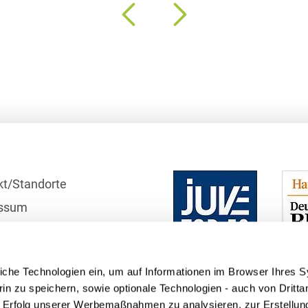
Bildgebende Verfahren
Bodenschutz und
Altlasten
Börsengang/Going Public
Buy & Build / Roll-up-
Strategien
Carve-outs
kt/Standorte
Clients français
ssum
Cloud, Edge & Digitale
r
Infrastrukturen
schutzhinweise
Compliance
iche Technologien ein, um auf Informationen im Browser Ihres 
telle
in zu speichern, sowie optionale Technologien - auch von Dritta
Compliance bei M&A-
n Erfolg unserer Werbemaßnahmen zu analysieren, zur Erstellun
Transaktionen