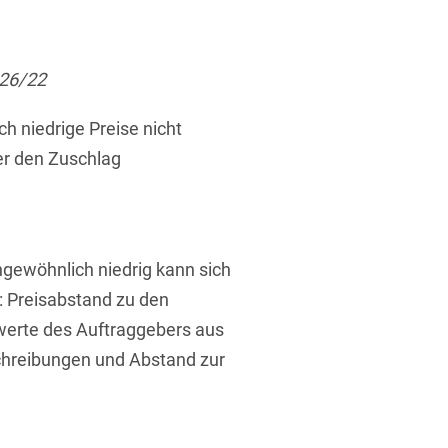
ufsausbildung
ichtversicherung
U
V
W
X
Y
 26/22
Z
h niedrige Preise nicht
Vergabe
er den Zuschlag
Ergebnis anzeigen
Capital
venzrecht
ngewöhnlich niedrig kann sich
 Preisabstand zu den
erte des Auftraggebers aus
cht
hreibungen und Abstand zur