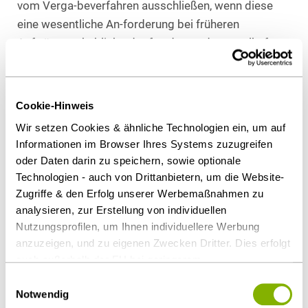
vom Verga-beverfahren ausschließen, wenn diese
eine wesentliche An-forderung bei früheren
Aufträgen erheblich oder fortdauernd mangelhaft
erfüllt haben und dies zu einer vorzeitigen Been-
digung geführt hat. Dem OLG Düsseldorf zufolge
darf der öf-fentliche Auftraggeber den Bieter jedoch
Cookie-Hinweis
nur ausschließen, wenn er keine Zweifel an dessen
Wir setzen Cookies & ähnliche Technologien ein, um auf
früherer Schlechtleistung hat und die vorzeitige
Informationen im Browser Ihres Systems zuzugreifen
Vertragsbeendigung rechtmäßig war.
oder Daten darin zu speichern, sowie optionale
Technologien - auch von Drittanbietern, um die Website-
Download Volltext
Zugriffe & den Erfolg unserer Werbemaßnahmen zu
analysieren, zur Erstellung von individuellen
Nutzungsprofilen, um Ihnen individuellere Werbung
anzuzeigen, und zu eigenen Zwecken Dritter. Dies erfolgt
auch außerhalb der EU bei geringerem
Datenschutzniveau (z.B. USA), wobei trotz vertraglicher
Einwilligungsauswahl
Regelungen das Risiko des staatlichen Zugriffs &
Notwendig