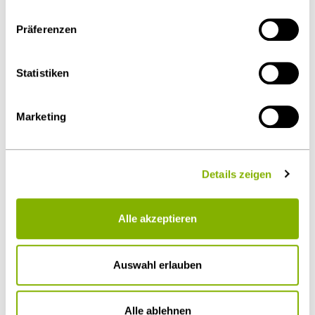
eingeschränkter Rechtsbehelfsmöglichkeiten nicht
auszuschließen ist. Sie können Ihre Einwilligung jederzeit
Präferenzen
über die
Cookie-Einstellungen
widerrufen oder ändern.
Details unter
Datenschutz
.
Statistiken
Als PDF herunterladen
Marketing
Diesen Artikel teilen
Details zeigen
Alle akzeptieren
Öffentlicher Sektor und Vergabe
Auswahl erlauben
Alle ablehnen