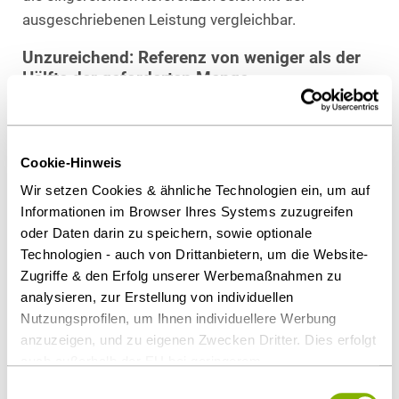
ausgeschriebenen Leistung vergleichbar.
Unzureichend: Referenz von weniger als der
Hälfte der geforderten Menge
Die sofortige Beschwerde bleibt erfolgslos. Die
Referenzen des Bieters machen weniger als 50 % der
geforderten Liefermenge aus. Ein tragfähiger
Cookie-Hinweis
Rückschluss auf die Leistungsfähigkeit ist hieraus
Wir setzen Cookies & ähnliche Technologien ein, um auf
nicht möglich.
Informationen im Browser Ihres Systems zuzugreifen
oder Daten darin zu speichern, sowie optionale
Weiter Beurteilungsspielraum der
Technologien - auch von Drittanbietern, um die Website-
Vergabestelle
Zugriffe & den Erfolg unserer Werbemaßnahmen zu
Vergleichbarkeit verlangt zwar nicht, dass die
analysieren, zur Erstellung von individuellen
geforderte Leistung im selben Umfang bereits
Nutzungsprofilen, um Ihnen individuellere Werbung
erbracht wurde. Der Auftraggeber hat einen weiten
anzuzeigen, und zu eigenen Zwecken Dritter. Dies erfolgt
auch außerhalb der EU bei geringerem
Beurteilungsspielraum um zu entscheiden, ob die
Datenschutzniveau (z.B. USA), wobei trotz vertraglicher
Referenzleistung der ausgeschriebenen Leistung so
Einwilligungsauswahl