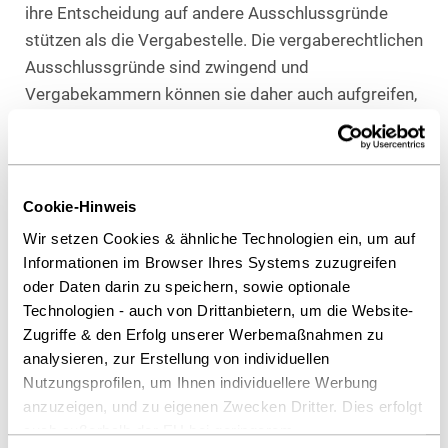
ihre Entscheidung auf andere Ausschlussgründe
stützen als die Vergabestelle. Die vergaberechtlichen
Ausschlussgründe sind zwingend und
Vergabekammern können sie daher auch aufgreifen,
wenn die Vergabestelle sich nicht auf sie beruft.
Vergabekammern müssen Ausschlussgründe
berücksichtigen, soweit sie sich bei der Prüfung der
Parteianträge aufdrängen.
Cookie-Hinweis
Wir setzen Cookies & ähnliche Technologien ein, um auf
Produktangaben wörtlich zu verstehen
Informationen im Browser Ihres Systems zuzugreifen
oder Daten darin zu speichern, sowie optionale
Die Angaben in Angeboten von Bietern sind
Technologien - auch von Drittanbietern, um die Website-
grundsätzlich unter Berücksichtigung begleitender
Zugriffe & den Erfolg unserer Werbemaßnahmen zu
Umstände nach dem objektiven Emfpängerhorizont
analysieren, zur Erstellung von individuellen
auszulegen und etwaige Unklarheiten sind
Nutzungsprofilen, um Ihnen individuellere Werbung
gegebenenfalls aufzuklären. Wenn Produktangaben
anzuzeigen, und zu eigenen Zwecken Dritter. Dies erfolgt
auch außerhalb der EU bei geringerem
aber nach ihrem Wortlaut eindeutig sind und im