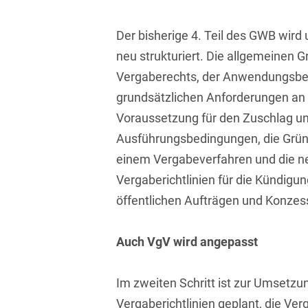
Isländisch
Anlagenbaustreitigkeiten
Informationssicherheit
Der bisherige 4. Teil des GWB wird
Italienisch
Antidumping
Informationstechnologie
neu strukturiert. Die allgemeinen 
& Telekommunikation
Japanisch
Anwaltliches
Vergaberechts, der Anwendungsbere
Haftungsrecht
Investmentfonds
grundsätzlichen Anforderungen an 
Kroatisch
Voraussetzung für den Zuschlag un
Arbeitnehmererfindungsrech
IP, Media & Technology
Niederländisch
Ausführungsbedingungen, die Grün
Arbeitskampfrecht
Kapitalmarktrecht
Polnisch
einem Vergabeverfahren und die n
Arbeitsrecht
Kartellrecht
Vergaberichtlinien für die Kündigu
Portugiesisch
öffentlichen Aufträgen und Konzes
Architektenrecht
Marken-, Design- &
Russisch
Urheberrecht
Arzneimittelrecht
Auch VgV wird angepasst
Schwedisch
Medien & Entertainment
Arzthaftungsrecht
Serbisch
Nachfolge / Vermögen /
Im zweiten Schritt ist zur Umsetzu
Arztrecht / Zahnarztrecht
Stiftungen
Spanisch
Vergaberichtlinien geplant, die Ve