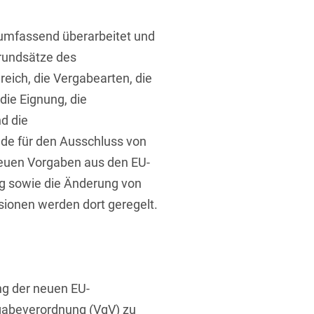
 umfassend überarbeitet und
Grundsätze des
ich, die Vergabearten, die
die Eignung, die
d die
t
de für den Ausschluss von
euen Vorgaben aus den EU-
ng sowie die Änderung von
sionen werden dort geregelt.
ng der neuen EU-
rgabeverordnung (VgV) zu