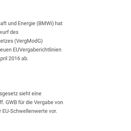
ufsausbildung
ichtversicherung
U
V
W
X
Y
aft und Energie (BMWi) hat
Z
wurf des
setzes (VergModG)
Vergabe
 neuen EUVergaberichtlinien
Ergebnis anzeigen
Capital
pril 2016 ab.
venzrecht
gesetz sieht eine
cht
ff. GWB für die Vergabe von
r EU-Schwellenwerte vor.