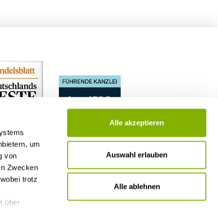
Alle akzeptieren
Systems
nbietern, um
Auswahl erlauben
g von
nen Zwecken
wobei trotz
Alle ablehnen
t über