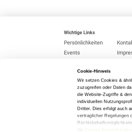
Wichtige Links
Persönlichkeiten
Konta
Events
Impre
Karriere
Partne
Cookie-Hinweis
Internationales
Daten
Wir setzen Cookies & ähnl
Presse
Meldes
zuzugreifen oder Daten dar
die Website-Zugriffe & de
individuellen Nutzungspro
Kontakt
Dritter. Dies erfolgt auch
info@heuking.de
vertraglicher Regelungen d
Rechtsbehelfsmöglichkeiten
die
Cookie-Einstellungen