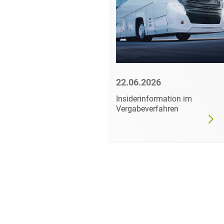
6
22.06.2026
mer darf
Insiderinformation im
dgültig
Vergabeverfahren