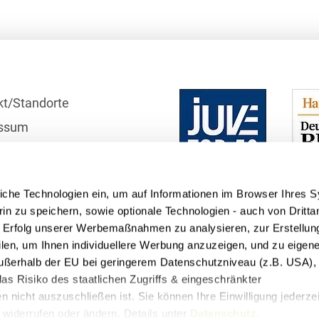
Bildgebende Verfahren
Bodenschutz und
Altlasten
Börsengang/Going Public
kt/Standorte
Buy & Build / Roll-up-
ssum
Strategien
r
Carve-outs
schutzhinweise
iche Technologien ein, um auf Informationen im Browser Ihres 
Clients français
telle
in zu speichern, sowie optionale Technologien - auch von Dritta
Cloud, Edge & Digitale
n Erfolg unserer Werbemaßnahmen zu analysieren, zur Erstellun
Infrastrukturen
filen, um Ihnen individuellere Werbung anzuzeigen, und zu eige
 außerhalb der EU bei geringerem Datenschutzniveau (z.B. USA), 
Compliance
as Risiko des staatlichen Zugriffs & eingeschränkter
 nicht auszuschließen ist. Sie können Ihre Einwilligung jederzei
Compliance bei M&A-
widerrufen oder ändern. Details unter
Datenschutz
.
Transaktionen