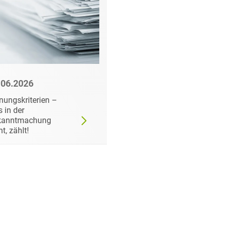
.06.2026
22.06.2026
nungskriterien –
Wann der
 in der
Auftraggeber doch ei
kanntmachung
bestimmtes Produkt
ht, zählt!
fordern darf