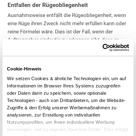
Entfallen der Rügeobliegenheit
Ausnahmsweise entfällt die Rügeobliegenheit, wenn
eine Rüge ihren Zweck nicht mehr erfüllen kann oder
reine Förmelei wäre. Dies ist der Fall, wenn der
Auftraggeber eindeutig zu erkennen gibt, dass er
unumstößlich an seiner Entscheidung festhält.
Download Volltext
Cookie-Hinweis
Wir setzen Cookies & ähnliche Technologien ein, um auf
Als PDF herunterladen
Informationen im Browser Ihres Systems zuzugreifen
oder Daten darin zu speichern, sowie optionale
Technologien - auch von Drittanbietern, um die Website-
Zugriffe & den Erfolg unserer Werbemaßnahmen zu
Diesen Artikel teilen
analysieren, zur Erstellung von individuellen
Nutzungsprofilen, um Ihnen individuellere Werbung
anzuzeigen, und zu eigenen Zwecken Dritter. Dies erfolgt