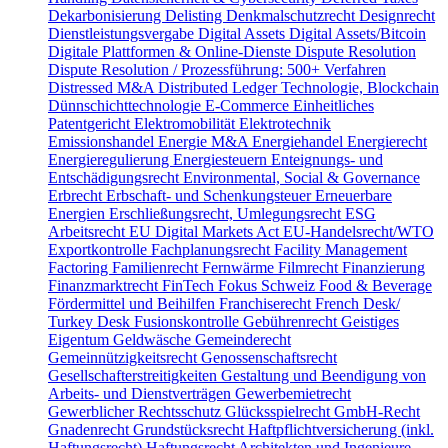
Dekarbonisierung
Delisting
Denkmalschutzrecht
Designrecht
Dienstleistungsvergabe
Digital Assets
Digital Assets/Bitcoin
Digitale Plattformen & Online-Dienste
Dispute Resolution
Dispute Resolution / Prozessführung: 500+ Verfahren
Distressed M&A
Distributed Ledger Technologie, Blockchain
Dünnschichttechnologie
E-Commerce
Einheitliches
Patentgericht
Elektromobilität
Elektrotechnik
Emissionshandel
Energie M&A
Energiehandel
Energierecht
Energieregulierung
Energiesteuern
Enteignungs- und
Entschädigungsrecht
Environmental, Social & Governance
Erbrecht
Erbschaft- und Schenkungsteuer
Erneuerbare
Energien
Erschließungsrecht, Umlegungsrecht
ESG
Arbeitsrecht
EU Digital Markets Act
EU-Handelsrecht/WTO
Exportkontrolle
Fachplanungsrecht
Facility Management
Factoring
Familienrecht
Fernwärme
Filmrecht
Finanzierung
Finanzmarktrecht
FinTech
Fokus Schweiz
Food & Beverage
Fördermittel und Beihilfen
Franchiserecht
French Desk/
Turkey Desk
Fusionskontrolle
Gebührenrecht
Geistiges
Eigentum
Geldwäsche
Gemeinderecht
Gemeinnützigkeitsrecht
Genossenschaftsrecht
Gesellschafterstreitigkeiten
Gestaltung und Beendigung von
Arbeits- und Dienstverträgen
Gewerbemietrecht
Gewerblicher Rechtsschutz
Glücksspielrecht
GmbH-Recht
Gnadenrecht
Grundstücksrecht
Haftpflichtversicherung (inkl.
Haftungsrecht)
Haftungsrecht Architekten und Ingenieure