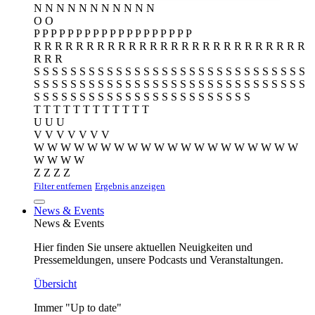
N
N
N
N
N
N
N
N
N
N
N
O
O
P
P
P
P
P
P
P
P
P
P
P
P
P
P
P
P
P
P
P
R
R
R
R
R
R
R
R
R
R
R
R
R
R
R
R
R
R
R
R
R
R
R
R
R
R
R
R
R
S
S
S
S
S
S
S
S
S
S
S
S
S
S
S
S
S
S
S
S
S
S
S
S
S
S
S
S
S
S
S
S
S
S
S
S
S
S
S
S
S
S
S
S
S
S
S
S
S
S
S
S
S
S
S
S
S
S
S
S
S
S
S
S
S
S
S
S
S
S
S
S
S
S
S
S
S
S
S
S
S
S
S
S
T
T
T
T
T
T
T
T
T
T
T
T
U
U
U
V
V
V
V
V
V
V
W
W
W
W
W
W
W
W
W
W
W
W
W
W
W
W
W
W
W
W
W
W
W
W
Z
Z
Z
Z
Filter entfernen
Ergebnis anzeigen
News & Events
News & Events
Hier finden Sie unsere aktuellen Neuigkeiten und
Pressemeldungen, unsere Podcasts und Veranstaltungen.
Übersicht
Immer "Up to date"