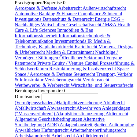
Praxisgruppen/Expertise
0
Aerospace & Defense
Arbeitsrecht
Außenwirtschaftsrecht
Automotive
Banking & Finance
Compliance & Internal
Investigations
Datenschutz & Datenrecht
Energie
ESG –
Nachhaltiges Wirtschaften
Gesellschaftsrecht / M&A
Health
Care & Life Sciences
Immobilien & Bau
Informationssicherheit
Informationstechnologie &
Telekommunikation
Investmentfonds
IP, Media &
Technology
Kapitalmarktrecht
Kartellrecht
Marken-, Design-
& Urheberrecht
Medien & Entertainment
Nachfolge /
Vermögen / Stiftungen
Öffentlicher Sektor und Vergabe
Patentrecht
Private Equity / Venture Capital
Prozessführung &
Schiedsverfahren
Restrukturierung & Insolvenzrecht
Space
Space / Aerospace & Defense
Steuerrecht
Transport, Verkehr
& Infrastruktur
Versicherungsrecht
Vertriebsrecht
Wettbewerbs- & Werberecht
Wirtschafts- und Steuerstrafrecht
Beratungsschwerpunkte
0
Durchsuchen
(Vermögensschaden-)Haftpflichtversicherung
Abfallrecht
Abfallwirtschaft
Abwasserrecht
Abwehr von Anlegerklagen
("Massenverfahren")
Akquisitionsfinanzierung
Aktienrecht
Allgemeine Geschäftsbedingungen
Alternative
Streitbeilegung (ADR)
Anlagenbaustreitigkeiten
Antidumping
Anwaltliches Haftungsrecht
Arbeitnehmererfindungsrecht
Arbeitskampfrecht
Arbeitsrecht
Architektenrecht