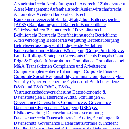
Arzneimittelrecht
Arzthaftungsrecht
Arztrecht / Zahnarztrecht
Asset Management
Aufenthaltsrecht
Außenwirtschaftsrecht
Automotive
Aviation
Bankaufsichtsrecht
Bankeninsolvenzrecht
Banking/Litigation
Batteriespeicher
(BESS)
Bauplanungsrecht
Baurecht
Baurechtliche
Schiedsverfahren
Beamtenrecht / Disziplinarrecht
Beihilferecht
Bergrecht
Berufshaftungsrecht
Betriebliche
Altersversorgung
Betriebsratsvergütung
Betriebsübergang
Betriebsverfassungsrecht
Bildgebende Verfahren
Bodenschutz und Altlasten
Börsengang/Going Public
Buy &
Build / Roll-up- Strategien
Carve-outs
Clients français
Cloud,
Edge & Digitale Infrastrukturen
Compliance
Compliance bei
M&A-Transaktionen
Compliance und Arbeitsrecht
Computerimplementierte Erfindungen
Corporate Finance
Corporate Social Responsibility
Criminal Compliance
Cyber
Security
Cyber Versicherung
Cyber- und Betriebsresilienz
D&O und E&O
D&O-, E&O-,
Vertrauensschadenversicherung
Datenökonomie &
Datenstrategien
Datenrecht Audits, Schulungen &
Governance
Datenschutz-Compliance & Governance
Datenschutz-Folgenabschätzungen (DSFA) &
Risikobewertung
Datenschutz-Grundverordnung
Datenschutzrecht
Datenschutzrecht Audits, Schulungen &
Datenschutz-Governance
Datenschutzvorfälle & Incident
Handling
Datensicherheit & Cybersecurity
Deferred Taxes