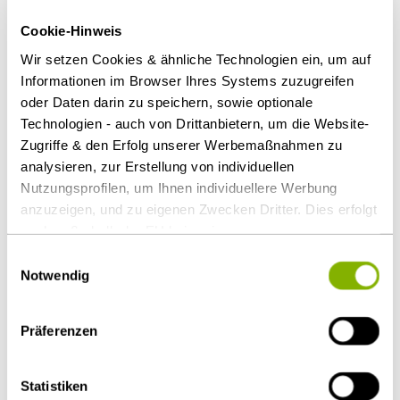
Sprachen
0
Bosnisch
Chinesisch
Dänisch
Deutsch
Englisch
Farsi
Cookie-Hinweis
Finnisch
Französisch
Griechisch
Hebräisch
Isländisch
Italienisch
Japanisch
Kroatisch
Niederländisch
Polnisch
Wir setzen Cookies & ähnliche Technologien ein, um auf
Portugiesisch
Russisch
Schwedisch
Serbisch
Spanisch
Informationen im Browser Ihres Systems zuzugreifen
Tschechisch
Türkisch
Ungarisch
Weißrussisch
oder Daten darin zu speichern, sowie optionale
A
B
Technologien - auch von Drittanbietern, um die Website-
C
Zugriffe & den Erfolg unserer Werbemaßnahmen zu
D
analysieren, zur Erstellung von individuellen
E
F
Nutzungsprofilen, um Ihnen individuellere Werbung
G
anzuzeigen, und zu eigenen Zwecken Dritter. Dies erfolgt
H
auch außerhalb der EU bei geringerem
I
J
Datenschutzniveau (z.B. USA), wobei trotz vertraglicher
Einwilligungsauswahl
K
Regelungen das Risiko des staatlichen Zugriffs &
Notwendig
L
eingeschränkter Rechtsbehelfsmöglichkeiten nicht
M
N
auszuschließen ist. Sie können Ihre Einwilligung jederzeit
O
Präferenzen
über die
Cookie-Einstellungen
widerrufen oder ändern.
P
Details unter
Datenschutz
.
Q
R
Statistiken
S