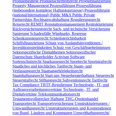
Produktpiraterie
Produktsicherheitsrecht
Projektfinanzierung
Property Management
Prozessführung
Prozessführung
(insbesondere komplexe Haftungsprozesse)
Prozessführung
(national/international)
Public M&A
Public Private
Partnerships
Rechtsanwaltshaftung
Regulierungsrecht
Reiserecht
REMIT
Reputationsmanagement
Restrukturierung
Rückversicherungsrecht
Sach- und technische Versicherung
Sanierung
Schadenfälle Windparks, Regresse
Schenkungsteuerrecht
Schiedsgerichtsbarkeit
Schiffsfinanzierung
Schutz von Auslandsinvestitionen /
Investitionsstreitigkeiten
Schutz von Geschäftsgeheimnissen
Sektorspezifische Digitalthemen
Sektorspezifischer
Datenschutz
Shareholder Activism
Software
Sortenschutzrecht
Sparkassenrecht
Sportrecht
Sportstrafrecht
Staatliches und kirchliches Tarifrecht
Staats- und
Verfassungsrecht
Staatsangehörigkeitsrecht
Staatshaftungsrecht
Start-ups
Steuerberaterhaftung
Steuerrecht
Steuerstrafrecht
Stiftungsrecht
Subventionsrecht
Tarifrecht
Tax Compliance
TBTF-Regulierung
Technologie-, IT- und
Auftragsverarbeitungsverträge
Technologie-, IT- und
Digitalverträge
Telekommunikationsrecht
Testamentsvollstrecker Haftung
THG-Quotenhandel
Transportrecht
Transportversicherung
Umstrukturierungen /
Umwandlungsrecht
Umstrukturierungen und Kooperationen
von Bund, Ländern und Kommunen
Umwelthaftungsrecht/