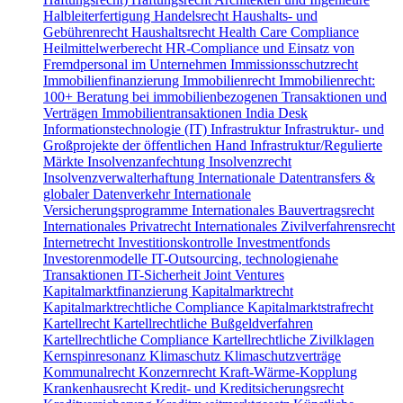
Halbleiterfertigung
Handelsrecht
Haushalts- und
Gebührenrecht
Haushaltsrecht
Health Care Compliance
Heilmittelwerberecht
HR-Compliance und Einsatz von
Fremdpersonal im Unternehmen
Immissionsschutzrecht
Immobilienfinanzierung
Immobilienrecht
Immobilienrecht:
100+ Beratung bei immobilienbezogenen Transaktionen und
Verträgen
Immobilientransaktionen
India Desk
Informationstechnologie (IT)
Infrastruktur
Infrastruktur- und
Großprojekte der öffentlichen Hand
Infrastruktur/Regulierte
Märkte
Insolvenzanfechtung
Insolvenzrecht
Insolvenzverwalterhaftung
Internationale Datentransfers &
globaler Datenverkehr
Internationale
Versicherungsprogramme
Internationales Bauvertragsrecht
Internationales Privatrecht
Internationales Zivilverfahrensrecht
Internetrecht
Investitionskontrolle
Investmentfonds
Investorenmodelle
IT-Outsourcing, technologienahe
Transaktionen
IT-Sicherheit
Joint Ventures
Kapitalmarktfinanzierung
Kapitalmarktrecht
Kapitalmarktrechtliche Compliance
Kapitalmarktstrafrecht
Kartellrecht
Kartellrechtliche Bußgeldverfahren
Kartellrechtliche Compliance
Kartellrechtliche Zivilklagen
Kernspinresonanz
Klimaschutz
Klimaschutzverträge
Kommunalrecht
Konzernrecht
Kraft-Wärme-Kopplung
Krankenhausrecht
Kredit- und Kreditsicherungsrecht