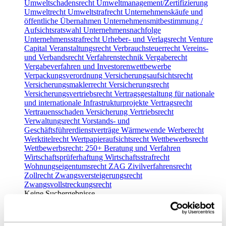
Umweltschadensrecht
Umweltmanagement/Zertifizierung
Umweltrecht
Umweltstrafrecht
Unternehmenskäufe und
öffentliche Übernahmen
Unternehmensmitbestimmung /
Aufsichtsratswahl
Unternehmensnachfolge
Unternehmensstrafrecht
Urheber- und Verlagsrecht
Venture
Capital
Veranstaltungsrecht
Verbrauchsteuerrecht
Vereins-
und Verbandsrecht
Verfahrenstechnik
Vergaberecht
Vergabeverfahren und Investorenwettbewerbe
Verpackungsverordnung
Versicherungsaufsichtsrecht
Versicherungsmaklerrecht
Versicherungsrecht
Versicherungsvertriebsrecht
Vertragsgestaltung für nationale
und internationale Infrastrukturprojekte
Vertragsrecht
Vertrauensschaden Versicherung
Vertriebsrecht
Verwaltungsrecht
Vorstands- und
Geschäftsführerdienstverträge
Wärmewende
Werberecht
Werktitelrecht
Wertpapieraufsichtsrecht
Wettbewerbsrecht
Wettbewerbsrecht: 250+ Beratung und Verfahren
Wirtschaftsprüferhaftung
Wirtschaftsstrafrecht
Wohnungseigentumsrecht
ZAG
Zivilverfahrensrecht
Zollrecht
Zwangsversteigerungsrecht
Zwangsvollstreckungsrecht
Keine Suchergebnisse
Standorte
0
Berlin
Chemnitz
Düsseldorf
Frankfurt
Hamburg
Köln
München
Stuttgart