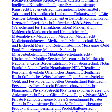
Kreditversicherung
Kreditzweitmarktgesetz
Künstliche
Intelligenz
Künstliche Intelligenz & Automatisierung
Kunstrecht
Lauterkeitsrecht
Leasingrecht
Lebensmittel-,
Tabak- und Kosmetikrecht
Liefer- und Einkaufsverträge
Life
Sciences
Litigation, Enforcement & Behördenkommunikation
Lizenzrecht
Logistikrecht
Luftverkehr
M&A-Versicherung
(Versicherung für Transaktionsrisiken)
Maklerhaftung
Maklerrecht
Markenrecht und Kennzeichenrecht
Materialphysik
Mediabuying
Mediation
Medienrecht
Medizinprodukterecht
Medizinrecht
Medizintechnik
Mess-
und Eichrecht
Mess- und Regelungstechnik
Mezzanine-/Debt
Fund-Finanzierung
Miet- und Pachtrecht
Mitarbeiterbeteiligung
Mitarbeitervertretungsrecht /
Kirchenrecht
Mobility Services
Museumsrecht
Musikrecht
National & Cross Border Litigation
Navigationstechnik
Notar
Frankfurt
Notare Berlin
Notarhaftung
NPL
Öffentlicher
Personennahverkehr
Öffentliches Baurecht
Öffentliches
Recht
Öffentliches Wirtschaftsrecht
Open Source-Projekte
Optik und Festkörperlichtquellen
Organhaftung
Patentrecht
Personengesellschaftsrecht
Pflanzenschutzmittelrecht
Pharmarecht
Physik
Postrecht
PPP-Transaktionen
Presse- und
Äußerungsrecht
Private Clients
Private Equity
Private M&A
Private Nachfolgeplanung
Private Steuerplanung
Privates
Baurecht
Privatisierung
Produkt- & Technologieberatung
Produkthaftpflichtversicherung
Produkthaftungsrecht