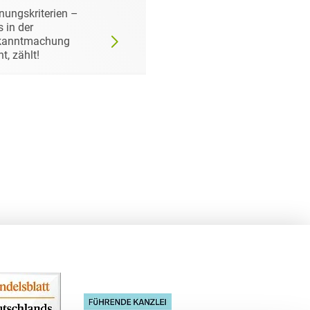
nungskriterien –
Wann der
 in der
Auftraggeber doch ei
kanntmachung
bestimmtes Produkt
ht, zählt!
fordern darf