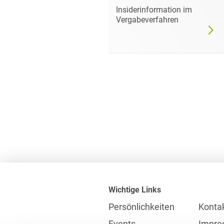
mer darf
Insiderinformation im
dgültig
Vergabeverfahren
Wichtige Links
Persönlichkeiten
Konta
Events
Impre