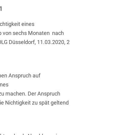
ufsausbildung
ichtversicherung
1
U
V
W
X
Y
chtigkeit eines
Z
lb von sechs Monaten nach
LG Düsseldorf, 11.03.2020, 2
Vergabe
Ergebnis anzeigen
Capital
venzrecht
inen Anspruch auf
ines
zu machen. Der Anspruch
ie Nichtigkeit zu spät geltend
cht
B