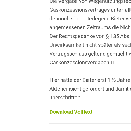
Die Vergabe von Wegenutzungsrec
Isländisch
Anlagenbaustreitigkeiten
Informationssicherheit
Gaskonzessionsvertrages unterfäll
Italienisch
dennoch sind unterlegene Bieter ver
Antidumping
Informationstechnologie
& Telekommunikation
angemessenen Zeitraums die Nicht
Japanisch
Anwaltliches
Der Rechtsgedanke von § 135 Abs.
Haftungsrecht
Investmentfonds
Kroatisch
Unwirksamkeit nicht später als se
Arbeitnehmererfindungsrech
IP, Media & Technology
Vertragsschluss geltend gemacht w
Niederländisch
Gaskonzessionsvergaben.
Arbeitskampfrecht
Kapitalmarktrecht
Polnisch
Arbeitsrecht
Kartellrecht
Portugiesisch
Hier hatte der Bieter erst 1 ½ Jahr
Architektenrecht
Marken-, Design- &
Akteneinsicht gefordert und damit
Russisch
Urheberrecht
überschritten.
Arzneimittelrecht
Schwedisch
Medien & Entertainment
Download Volltext
Arzthaftungsrecht
Serbisch
Nachfolge / Vermögen /
Arztrecht / Zahnarztrecht
Stiftungen
Spanisch