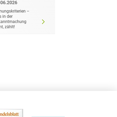
.06.2026
22.06.2026
nungskriterien –
Wann der
 in der
Auftraggeber doch ei
kanntmachung
bestimmtes Produkt
ht, zählt!
fordern darf