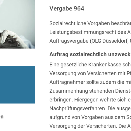
Sprachen
Aktuelle Meldungen
Knowledge Management
Internationale Kooperation
Ber
(Vermögensschaden-)Haftpfl
Automotive
Vergabe 964
 & Telekommunikation
Investmentfonds
Chemnitz
Bosnisch
Newsletter
Abfallrecht
Banking & Finance
Datenschutzinformationen für
Kunstsammlung
Kartellrecht
Sozialrechtliche Vorgaben beschr
abonnieren
Düsseldorf
Chinesisch
Bewerber
Abfallwirtschaft
Compliance & Internal
Leistungsbestimmungsrecht des Au
rrecht
Medien & Entertainment
Investigations
Frankfurt
Dänisch
Abwasserrecht
Auftragsvergabe (OLG Düsseldorf, 
tiftungen
Öffentlicher Sektor und 
Datenschutz &
Hamburg
Deutsch
Abwehr von
Datenrecht
Auftrag sozialrechtlich unzwec
Private Equity / Venture 
Anlegerklagen
Köln
Englisch
Eine gesetzliche Krankenkasse schr
("Massenverfahren")
Energie
verfahren
Restrukturierung & Insol
München
Versorgung von Versicherten mit Pf
Farsi
Akquisitionsfinanzierung
ense
Steuerrecht
ESG – Nachhaltiges
Auftragnehmer sollte zudem die mit
Wirtschaften
Stuttgart
Finnisch
Aktienrecht
struktur
Versicherungsrecht
Zusammenhang stehenden Dienst- 
Gesellschaftsrecht / M&A
erbringen. Hiergegen wehrte sich e
Französisch
Wettbewerbs- & Werbere
Allgemeine
Geschäftsbedingungen
Nachprüfungsverfahren. Die ausge
Health Care & Life
Griechisch
afrecht
Sciences
en
aufgrund von Vorgaben aus dem S
Alternative
Hebräisch
Versorgung der Versicherten. Die
Streitbeilegung (ADR)
Immobilien & Bau