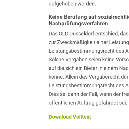
aufgehoben werden.
Isländisch
Anlagenbaustreitigkeiten
Informationssicherheit
Keine Berufung auf sozialrechtl
Italienisch
Antidumping
Informationstechnologie
Nachprüfungsverfahren
& Telekommunikation
Japanisch
Anwaltliches
Das OLG Düsseldorf entschied, das
Haftungsrecht
Investmentfonds
Kroatisch
zur Zweckmäßigkeit einer Leistung
Arbeitnehmererfindungsrech
Leistungsbestimmungsrecht des A
IP, Media & Technology
Niederländisch
Solche Vorgaben seien keine Vorsc
Arbeitskampfrecht
Kapitalmarktrecht
Polnisch
auf die sich ein Bieter in einem N
Arbeitsrecht
Kartellrecht
könne. Allein das Vergaberecht dür
Portugiesisch
Leistungsbestimmungsrecht des A
Architektenrecht
Marken-, Design- &
Russisch
Urheberrecht
Dies sei dann der Fall, wenn der f
Arzneimittelrecht
Schwedisch
öffentlichen Auftrag gefährdet sei.
Medien & Entertainment
Arzthaftungsrecht
Serbisch
Download Volltext
Nachfolge / Vermögen /
Arztrecht / Zahnarztrecht
Stiftungen
Spanisch