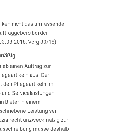
ufsausbildung
ichtversicherung
U
V
W
X
Y
änken nicht das umfassende
Z
ftraggebers bei der
03.08.2018, Verg 30/18).
Vergabe
kmäßig
Ergebnis anzeigen
Capital
ieb einen Auftrag zur
venzrecht
legeartikeln aus. Der
 den Pflegeartikeln im
und Serviceleistungen
in Bieter in einem
cht
schriebene Leistung sei
ozialrecht unzweckmäßig zur
 Ausschreibung müsse deshalb