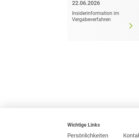
6
22.06.2026
mer darf
Insiderinformation im
dgültig
Vergabeverfahren
Wichtige Links
Persönlichkeiten
Konta