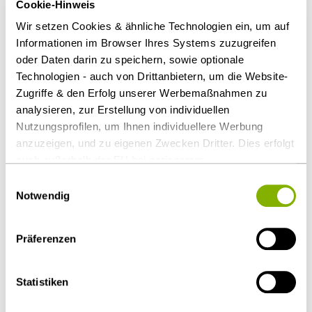
Cookie-Hinweis
Bei einer gesellschaftsrechtlichen Verbindung
Wir setzen Cookies & ähnliche Technologien ein, um auf
zwischen Konzessionsgeberin und Bewerberin gelte
Informationen im Browser Ihres Systems zuzugreifen
zudem ein strengerer Prüfungsmaßstab für die
oder Daten darin zu speichern, sowie optionale
Technologien - auch von Drittanbietern, um die Website-
Angebote, da die Gefahr des Missbrauchs der
Zugriffe & den Erfolg unserer Werbemaßnahmen zu
marktbeherrschenden Stellung der Gemeinde
analysieren, zur Erstellung von individuellen
bestehe.
Nutzungsprofilen, um Ihnen individuellere Werbung
anzuzeigen, und zu eigenen Zwecken Dritter. Dies erfolgt
Download Volltext
auch außerhalb der EU bei geringerem
Datenschutzniveau (z.B. USA), wobei trotz vertraglicher
Einwilligungsauswahl
Als PDF herunterladen
Regelungen das Risiko des staatlichen Zugriffs &
Notwendig
eingeschränkter Rechtsbehelfsmöglichkeiten nicht
auszuschließen ist. Sie können Ihre Einwilligung jederzeit
Präferenzen
über die
Cookie-Einstellungen
widerrufen oder ändern.
Details unter
Datenschutz
.
Diesen Artikel teilen
Statistiken