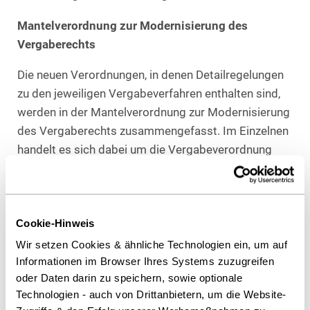
Mantelverordnung zur Modernisierung des
Vergaberechts
Die neuen Verordnungen, in denen Detailregelungen
zu den jeweiligen Vergabeverfahren enthalten sind,
werden in der Mantelverordnung zur Modernisierung
des Vergaberechts zusammengefasst. Im Einzelnen
handelt es sich dabei um die Vergabeverordnung
(VgV), die Sektorenverordnung (SektVO), die
Konzessionsvergabeverordnung (KonzVgV), die
Vergabestatistikverordnung (VergStatVo) und
Cookie-Hinweis
Folgeänderungen – insbesondere in der
Vergabeverordnung für die Bereiche Verteidigung
Wir setzen Cookies & ähnliche Technologien ein, um auf
und Sicherheit (VSVgV). Die VOL/A-EG und die VOF
Informationen im Browser Ihres Systems zuzugreifen
oder Daten darin zu speichern, sowie optionale
werden abgeschafft und gehen in der VgV auf. Die
Technologien - auch von Drittanbietern, um die Website-
Bundesregierung hat die Mantelverordnung am 20.