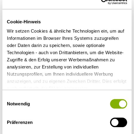
Abfragen erst nach Bekanntgabe durch BMWi
möglich
Cookie-Hinweis
Obwohl mit dem Wettbewerbsregistergesetz und
Wir setzen Cookies & ähnliche Technologien ein, um auf
mit der im April 2021 in Kraft getretenen
Informationen im Browser Ihres Systems zuzugreifen
Wettbewerbsregisterverordnung die rechtlichen
oder Daten darin zu speichern, sowie optionale
Grundlagen für den Betrieb des
Technologien - auch von Drittanbietern, um die Website-
Wettbewerbsregisters vorliegen, wird dieses erst
Zugriffe & den Erfolg unserer Werbemaßnahmen zu
nach entsprechender Bekanntgabe durch das BMWi
analysieren, zur Erstellung von individuellen
funktionsfähig sein. Die Pflicht zur Abfrage tritt
Nutzungsprofilen, um Ihnen individuellere Werbung
sechs Monate nach Freischaltung der
anzuzeigen, und zu eigenen Zwecken Dritter. Dies erfolgt
auch außerhalb der EU bei geringerem
Abfragemöglichkeit in Kraft.
Datenschutzniveau (z.B. USA), wobei trotz vertraglicher
Einwilligungsauswahl
Download Volltext
Regelungen das Risiko des staatlichen Zugriffs &
Notwendig
eingeschränkter Rechtsbehelfsmöglichkeiten nicht
auszuschließen ist. Sie können Ihre Einwilligung jederzeit
Als PDF herunterladen
Präferenzen
über die
Cookie-Einstellungen
widerrufen oder ändern.
Details unter
Datenschutz
.