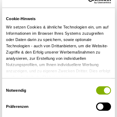
des fairen Wettbewerbs, bei dem der Auftraggeber
Waren oder Dienstleistungen beschafft.
Cookie-Hinweis
Strafrechtliche Besonderheit
Wir setzen Cookies & ähnliche Technologien ein, um auf
Informationen im Browser Ihres Systems zuzugreifen
Die Tat ist zum Zeitpunkt des Zuschlags bzw.
oder Daten darin zu speichern, sowie optionale
Vertragsschlusses beendet. Zu diesem Zeitpunkt
Technologien - auch von Drittanbietern, um die Website-
kann der Auftraggeber die in Rede stehenden
Zugriffe & den Erfolg unserer Werbemaßnahmen zu
Leistungen endgültig nicht mehr unter normalen
analysieren, zur Erstellung von individuellen
Marktbedingungen erhalten. Bieter können dann um
Nutzungsprofilen, um Ihnen individuellere Werbung
das Projekt auch nicht mehr auf lautere Weise
anzuzeigen, und zu eigenen Zwecken Dritter. Dies erfolgt
auch außerhalb der EU bei geringerem
konkurrieren.
Datenschutzniveau (z.B. USA), wobei trotz vertraglicher
Einwilligungsauswahl
Download Volltext
Regelungen das Risiko des staatlichen Zugriffs &
Notwendig
eingeschränkter Rechtsbehelfsmöglichkeiten nicht
auszuschließen ist. Sie können Ihre Einwilligung jederzeit
Als PDF herunterladen
Präferenzen
über die
Cookie-Einstellungen
widerrufen oder ändern.
Details unter
Datenschutz
.