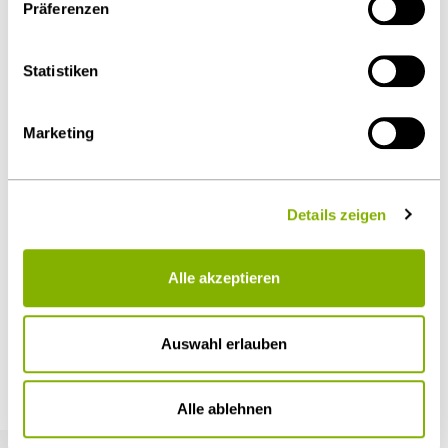
Präferenzen
über die
Cookie-Einstellungen
widerrufen oder ändern.
Details unter
Datenschutz
.
Als PDF herunterladen
Statistiken
Marketing
Diesen Artikel teilen
Details zeigen
Alle akzeptieren
Öffentlicher Sektor und Vergabe
Auswahl erlauben
Weitere Artikel
Alle ablehnen