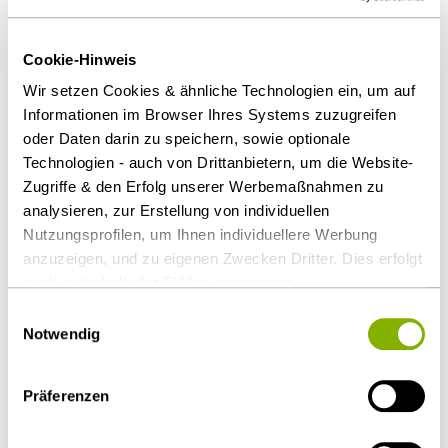
Eckpunktepapier 28.03.2023
Cookie-Hinweis
Das Gesetz erfasst Verträge über Kauf, Leasing oder
Wir setzen Cookies & ähnliche Technologien ein, um auf
Anmietung von Straßenfahrzeugen sowie die
Informationen im Browser Ihres Systems zuzugreifen
Beschaffung von Verkehrsdienstleistungen (z. B.
oder Daten darin zu speichern, sowie optionale
ÖPNV, Paket-/Postdienste).
Technologien - auch von Drittanbietern, um die Website-
Zugriffe & den Erfolg unserer Werbemaßnahmen zu
analysieren, zur Erstellung von individuellen
Nutzungsprofilen, um Ihnen individuellere Werbung
Download Volltext:
anzuzeigen, und zu eigenen Zwecken Dritter. Dies erfolgt
auch außerhalb der EU bei geringerem
Modernisierungspaket für Klimaschutz und
Datenschutzniveau (z.B. USA), wobei trotz vertraglicher
Einwilligungsauswahl
Planungsbeschleunigung
Regelungen das Risiko des staatlichen Zugriffs &
Notwendig
eingeschränkter Rechtsbehelfsmöglichkeiten nicht
Als PDF herunterladen
auszuschließen ist. Sie können Ihre Einwilligung jederzeit
Präferenzen
über die
Cookie-Einstellungen
widerrufen oder ändern.
Details unter
Datenschutz
.