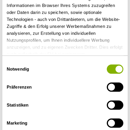
Informationen im Browser Ihres Systems zuzugreifen
Verbleiben nach der Auslegung des
oder Daten darin zu speichern, sowie optionale
Leistungsverzeichnisses letzte Zweifel, gehen sie zu
Technologien - auch von Drittanbietern, um die Website-
Lasten des Auftraggebers.
Zugriffe & den Erfolg unserer Werbemaßnahmen zu
analysieren, zur Erstellung von individuellen
Download Volltext
Nutzungsprofilen, um Ihnen individuellere Werbung
anzuzeigen, und zu eigenen Zwecken Dritter. Dies erfolgt
Als PDF herunterladen
auch außerhalb der EU bei geringerem
Datenschutzniveau (z.B. USA), wobei trotz vertraglicher
Einwilligungsauswahl
Regelungen das Risiko des staatlichen Zugriffs &
Notwendig
eingeschränkter Rechtsbehelfsmöglichkeiten nicht
auszuschließen ist. Sie können Ihre Einwilligung jederzeit
Diesen Artikel teilen
Präferenzen
über die
Cookie-Einstellungen
widerrufen oder ändern.
Details unter
Datenschutz
.
Statistiken
Marketing
Öffentlicher Sektor und Vergabe