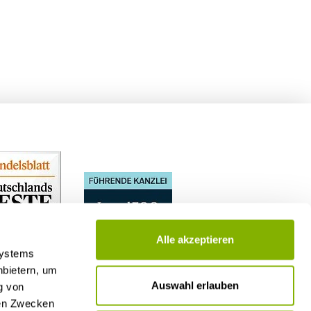
Alle akzeptieren
Systems
nbietern, um
Auswahl erlauben
g von
nen Zwecken