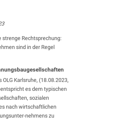
ufsausbildung
ichtversicherung
U
V
W
X
Y
23
Z
e strenge Rechtsprechung:
Vergabe
men sind in der Regel
Ergebnis anzeigen
Capital
venzrecht
hnungsbaugesellschaften
s OLG Karlsruhe, (18.08.2023,
 entspricht es dem typischen
lschaften, sozialen
cht
es nach wirtschaftlichen
nungsunter-nehmens zu