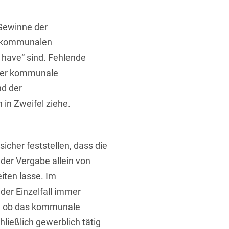
Gewinne der
n kommunalen
o have“ sind. Fehlende
 der kommunale
nd der
t
in Zweifel ziehe.
icher feststellen, dass die
der Vergabe allein von
iten lasse. Im
der Einzelfall immer
e, ob das kommunale
eßlich gewerblich tätig