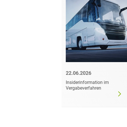
6
22.06.2026
mer darf
Insiderinformation im
dgültig
Vergabeverfahren