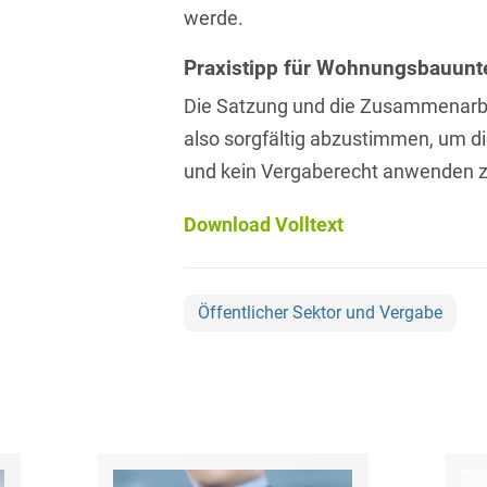
werde.
Asset Management
Öffentlicher Sektor und
Tschechisch
Vergabe
Aufenthaltsrecht
Praxistipp für Wohnungsbauun
Türkisch
Patentrecht
Die Satzung und die Zusammenarb
Außenwirtschaftsrecht
Ungarisch
also sorgfältig abzustimmen, um 
Private Equity / Venture
Automotive
Capital
und kein Vergaberecht anwenden 
Weißrussisch
Aviation
Prozessführung &
Download Volltext
Schiedsverfahren
Bankaufsichtsrecht
Restrukturierung &
Bankeninsolvenzrecht
Insolvenzrecht
Öffentlicher Sektor und Vergabe
Banking/Litigation
Space
Batteriespeicher (BESS)
Space / Aerospace &
Defense
Bauplanungsrecht
Steuerrecht
Baurecht