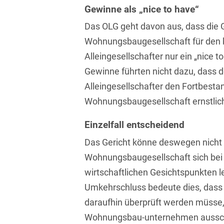
Gewinne als „nice to have“
Isländisch
Anlagenbaustreitigkeiten
Informationssicherheit
Das OLG geht davon aus, dass die 
Italienisch
Antidumping
Informationstechnologie
Wohnungsbaugesellschaft für de
& Telekommunikation
Japanisch
Anwaltliches
Alleingesellschafter nur ein „nice t
Haftungsrecht
Investmentfonds
Gewinne führten nicht dazu, dass
Kroatisch
Alleingesellschafter den Fortbesta
Arbeitnehmererfindungsrech
IP, Media & Technology
Niederländisch
Wohnungsbaugesellschaft ernstlich 
Arbeitskampfrecht
Kapitalmarktrecht
Polnisch
Einzelfall entscheidend
Arbeitsrecht
Kartellrecht
Portugiesisch
Das Gericht könne deswegen nicht s
Architektenrecht
Marken-, Design- &
Russisch
Wohnungsbaugesellschaft sich bei 
Urheberrecht
Arzneimittelrecht
wirtschaftlichen Gesichtspunkten le
Schwedisch
Medien & Entertainment
Umkehrschluss bedeute dies, dass 
Arzthaftungsrecht
Serbisch
daraufhin überprüft werden müss
Nachfolge / Vermögen /
Arztrecht / Zahnarztrecht
Stiftungen
Wohnungsbau-unternehmen ausschli
Spanisch