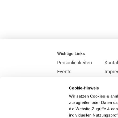
Wichtige Links
Persönlichkeiten
Konta
Events
Impre
Karriere
Partne
Cookie-Hinweis
Internationales
Daten
Wir setzen Cookies & ähnl
Presse
Meldes
zuzugreifen oder Daten dar
die Website-Zugriffe & de
individuellen Nutzungspro