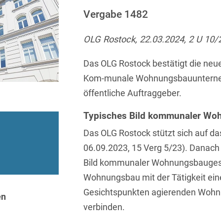
Sprachen
Aktuelle Meldungen
Knowledge Management
Internationale Kooperation
Ber
(Vermögensschaden-)Haftpfl
Automotive
Vergabe 1482
 & Telekommunikation
Investmentfonds
Chemnitz
Bosnisch
Newsletter
Abfallrecht
Banking & Finance
Datenschutzinformationen für
Kunstsammlung
Kartellrecht
OLG Rostock, 22.03.2024, 2 U 10/
abonnieren
Düsseldorf
Chinesisch
Bewerber
Abfallwirtschaft
Compliance & Internal
rrecht
Medien & Entertainment
Investigations
Frankfurt
Das OLG Rostock bestätigt die neu
Dänisch
Abwasserrecht
tiftungen
Öffentlicher Sektor und 
Kom-munale Wohnungsbauunterneh
Datenschutz &
Hamburg
Deutsch
Abwehr von
Datenrecht
öffentliche Auftraggeber.
Private Equity / Venture 
Anlegerklagen
Köln
Englisch
("Massenverfahren")
Energie
verfahren
Restrukturierung & Insol
Typisches Bild kommunaler Wo
München
Farsi
Akquisitionsfinanzierung
ense
Steuerrecht
ESG – Nachhaltiges
Das OLG Rostock stützt sich auf da
Wirtschaften
Stuttgart
Finnisch
06.09.2023, 15 Verg 5/23). Danach
Aktienrecht
struktur
Versicherungsrecht
Bild kommunaler Wohnungsbaugesel
Gesellschaftsrecht / M&A
Französisch
Wettbewerbs- & Werbere
Allgemeine
Wohnungsbau mit der Tätigkeit ein
Geschäftsbedingungen
Health Care & Life
Griechisch
afrecht
Gesichtspunkten agierenden Woh
Sciences
en
Alternative
verbinden.
Hebräisch
Streitbeilegung (ADR)
Immobilien & Bau