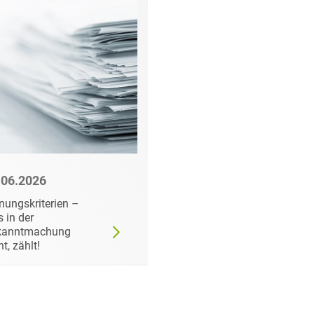
.06.2026
22.06.2026
nungskriterien –
Wann der
 in der
Auftraggeber doch ei
kanntmachung
bestimmtes Produkt
ht, zählt!
fordern darf