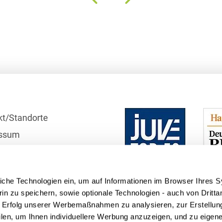
Bildgebende Verfahren
Bodenschutz und
Altlasten
Börsengang/Going Public
Buy & Build / Roll-up-
Strategien
Carve-outs
kt/Standorte
ssum
Clients français
r
Cloud, Edge & Digitale
schutzhinweise
Infrastrukturen
iche Technologien ein, um auf Informationen im Browser Ihres 
telle
Compliance
in zu speichern, sowie optionale Technologien - auch von Dritta
n Erfolg unserer Werbemaßnahmen zu analysieren, zur Erstellun
Compliance bei M&A-
filen, um Ihnen individuellere Werbung anzuzeigen, und zu eige
Transaktionen