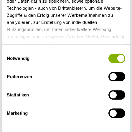
oder Daten darin zu speichern, sowie optionale
Download Volltext
Technologien - auch von Drittanbietern, um die Website-
Zugriffe & den Erfolg unserer Werbemaßnahmen zu
analysieren, zur Erstellung von individuellen
Nutzungsprofilen, um Ihnen individuellere Werbung
Als PDF herunterladen
anzuzeigen, und zu eigenen Zwecken Dritter. Dies erfolgt
auch außerhalb der EU bei geringerem
Datenschutzniveau (z.B. USA), wobei trotz vertraglicher
Einwilligungsauswahl
Regelungen das Risiko des staatlichen Zugriffs &
Notwendig
Diesen Artikel teilen
eingeschränkter Rechtsbehelfsmöglichkeiten nicht
auszuschließen ist. Sie können Ihre Einwilligung jederzeit
Präferenzen
über die
Cookie-Einstellungen
widerrufen oder ändern.
Details unter
Datenschutz
.
Statistiken
Öffentlicher Sektor und Vergabe
Marketing